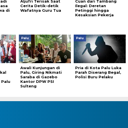
Jadi
Aljufri Terisak Saat
Cuan dari Tambang
uasa
Cerita Detik-detik
Ilegal: Deretan
wa di
Wafatnya Guru Tua
Petinggi hingga
Kesaksian Pekerja
Palu
Palu
Awali Kunjungan di
Pria di Kota Palu Luka
kal
Palu, Giring Nikmati
Parah Diserang Begal,
Saraba di Gazebo
Polisi Buru Pelaku
 Palu
Kantor DPW PSI
Sulteng