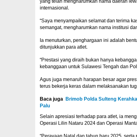
yang telah mengharumkan nama daerah lewat 
internasional.
“Saya menyampaikan selamat dan terima kasi
semangat, mengharumkan nama institusi dan 
Ia menuturkan, penghargaan ini adalah bentuk
ditunjukkan para atlet.
“Prestasi yang diraih bukan hanya kebanggaa
kebanggaan untuk Sulawesi Tengah dan Polr
Agus juga menaruh harapan besar agar presta
terus bekerja keras dalam melaksanakan tu
Baca juga
Brimob Polda Sulteng Kerahka
Palu
Selain apresiasi terhadap para atlet, ia me
Operasi Lilin Nataru 2024 dan Operasi Man
“Perayaan Natal dan tahun baru 2025, serta p