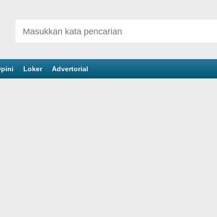
pini
Loker
Advertorial