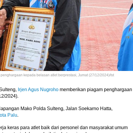
enghargaan kepada belasan atlet berprestasi, Jumat (27/12/2024)/Ist
Sulteng,
Irjen Agus Nugroho
memberikan piagam penghargaan
12/2024).
lapangan Mako Polda Sulteng, Jalan Soekarno Hatta,
ota Palu
.
a keras para atlet baik dari personel dan masyarakat umum