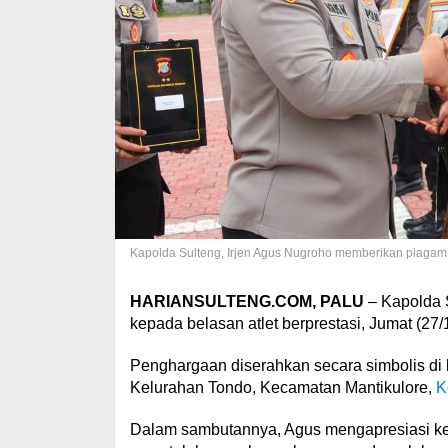
Kapolda Sulteng, Irjen Agus Nugroho memberikan piagam p
HARIANSULTENG.COM, PALU
– Kapolda 
kepada belasan atlet berprestasi, Jumat (27/
Penghargaan diserahkan secara simbolis di 
Kelurahan Tondo, Kecamatan Mantikulore,
K
Dalam sambutannya, Agus mengapresiasi kerj