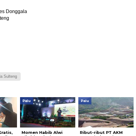
res Donggala
lteng
a Sulteng
Palu
Palu
ratis,
Momen Habib Alwi
Ribut-ribut PT AKM