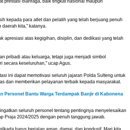
prestasi olahraga, baik tingkat nasional maupun
h kepada para atlet dan pelatih yang telah berjuang penuh
daerah kita,” katanya.
 apresiasi atas kegigihan, disiplin, dan dedikasi yang telah
n pribadi atau keluarga, tetapi juga menjadi simbol
i secara keseluruhan,” ucap Agus.
si ini dapat memotivasi seluruh jajaran Polda Sulteng untuk
gas dan memberikan pelayanan terbaik kepada masyarakat.
n Personel Bantu Warga Terdampak Banjir di Kabonena
ngingatkan seluruh personel tentang pentingnya menyelesaikan
tap Praja 2024/2025 dengan penuh tanggung jawab.
ilkada harus berjalan aman, damai, dan kondusif. Mari kita