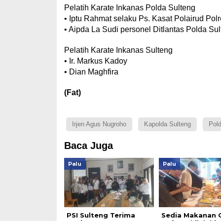
Pelatih Karate Inkanas Polda Sulteng
• Iptu Rahmat selaku Ps. Kasat Polairud Pol
• ⁠Aipda La Sudi personel Ditlantas Polda Su
Pelatih Karate Inkanas Sulteng
• Ir. Markus Kadoy
• ⁠Dian Maghfira
(Fat)
Irjen Agus Nugroho
Kapolda Sulteng
Pold
Baca Juga
Palu
Palu
PSI Sulteng Terima
Sedia Makanan G