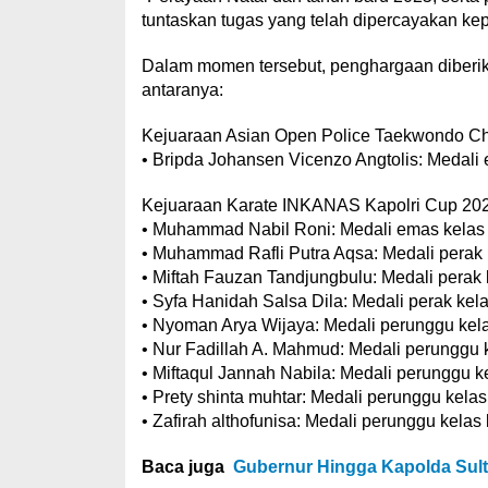
tuntaskan tugas yang telah dipercayakan kep
Dalam momen tersebut, penghargaan diberikan
antaranya:
Kejuaraan Asian Open Police Taekwondo C
• Bripda Johansen Vicenzo Angtolis: Medali
Kejuaraan Karate INKANAS Kapolri Cup 20
• Muhammad Nabil Roni: Medali emas kelas 
• Muhammad Rafli Putra Aqsa: Medali perak k
• Miftah Fauzan Tandjungbulu: Medali perak 
• Syfa Hanidah Salsa Dila: Medali perak kela
• Nyoman Arya Wijaya: Medali perunggu kela
• Nur Fadillah A. Mahmud: Medali perunggu ke
• Miftaqul Jannah Nabila: Medali perunggu ke
• Prety shinta muhtar: Medali perunggu kelas 
• Zafirah althofunisa: Medali perunggu kelas 
Baca juga
Gubernur Hingga Kapolda Sult