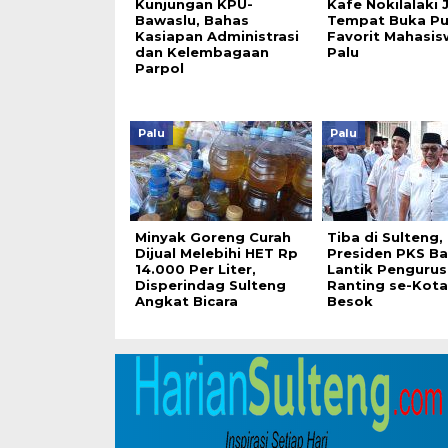
Kunjungan KPU-
Kafe Nokilalaki 
Bawaslu, Bahas
Tempat Buka P
Kasiapan Administrasi
Favorit Mahasis
dan Kelembagaan
Palu
Parpol
Palu
Palu
Minyak Goreng Curah
Tiba di Sulteng,
Dijual Melebihi HET Rp
Presiden PKS Ba
14.000 Per Liter,
Lantik Pengurus
Disperindag Sulteng
Ranting se-Kota
Angkat Bicara
Besok