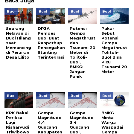
Baca Juga
Buol
Buol
Buol
Buol
Seorang
DP3A
Potensi
Pakar
Nelayan di
Pemdes
Gempa
Sebut
Buol Hilang
Buol Buat
Megathrust
Potensi
saat
Ranperbup
dan
Gempa
Memancing
Pencegahan
Tsunami 20
Megathrust
di Perairan
Stunting
Meter di
Tolitoli-
Desa Lilito
Terintegrasi
Tolitoli-
Buol Bisa
Buol,
Picu
BMKG:
Tsunami 20
Jangan
Meter
Panik
Buol
Buol
Buol
Buol
KPK Bakal
Gempa
Gempa
BMKG
Periksa
Magnitudo
Magnitudo
Minta
Lagi
4,4
3,4
Warga
Risharyudi
Guncang
Guncang
Waspadai
Triwibowo
Kabupaten
Buol,
Gempa