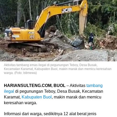
Aktivitas tambang emas ilegal di pegunungan Teboy, Desa Busak,
Kecamatan Karamat, Kabupaten Buol, makin marak dan memicu keresahan
warga. (Foto: Istimewa)
HARIANSULTENG.COM, BUOL
– Aktivitas
tambang
ilegal
di pegunungan Teboy, Desa Busak, Kecamatan
Karamat,
Kabupaten Buol
, makin marak dan memicu
keresahan warga.
Informasi dari warga, sedikitnya 12 alat berat jenis