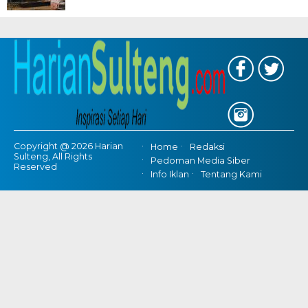
Copyright @ 2026 Harian
Home
Redaksi
Sulteng, All Rights
Pedoman Media Siber
Reserved
Info Iklan
Tentang Kami