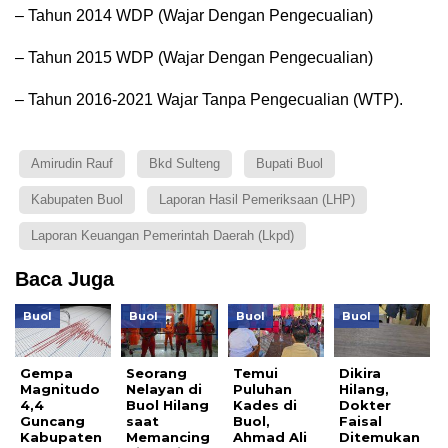
– Tahun 2014 WDP (Wajar Dengan Pengecualian)
– Tahun 2015 WDP (Wajar Dengan Pengecualian)
– Tahun 2016-2021 Wajar Tanpa Pengecualian (WTP).
Amirudin Rauf
Bkd Sulteng
Bupati Buol
Kabupaten Buol
Laporan Hasil Pemeriksaan (LHP)
Laporan Keuangan Pemerintah Daerah (lkpd)
Baca Juga
Buol
Buol
Buol
Buol
Gempa
Seorang
Temui
Dikira
Magnitudo
Nelayan di
Puluhan
Hilang,
4,4
Buol Hilang
Kades di
Dokter
Guncang
saat
Buol,
Faisal
Kabupaten
Memancing
Ahmad Ali
Ditemukan