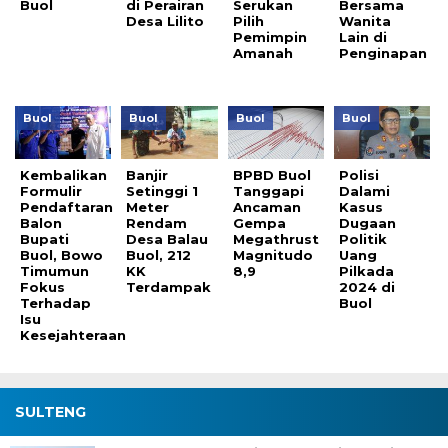
Buol
di Perairan
Serukan
Bersama
Desa Lilito
Pilih
Wanita
Pemimpin
Lain di
Amanah
Penginapan
Buol
Buol
Buol
Buol
Kembalikan
Banjir
BPBD Buol
Polisi
Formulir
Setinggi 1
Tanggapi
Dalami
Pendaftaran
Meter
Ancaman
Kasus
Balon
Rendam
Gempa
Dugaan
Bupati
Desa Balau
Megathrust
Politik
Buol, Bowo
Buol, 212
Magnitudo
Uang
Timumun
KK
8,9
Pilkada
Fokus
Terdampak
2024 di
Terhadap
Buol
Isu
Kesejahteraan
SULTENG