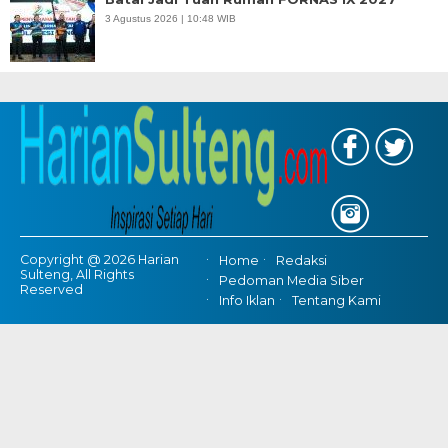
3 Agustus 2026 | 10:48 WIB
Copyright @ 2026 Harian
Home
Redaksi
Sulteng, All Rights
Pedoman Media Siber
Reserved
Info Iklan
Tentang Kami