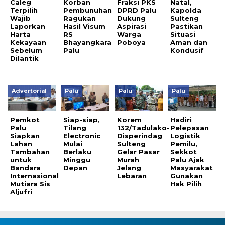
Caleg
Korban
Fraksi PKS
Natal,
Terpilih
Pembunuhan
DPRD Palu
Kapolda
Wajib
Ragukan
Dukung
Sulteng
Laporkan
Hasil Visum
Aspirasi
Pastikan
Harta
RS
Warga
Situasi
Kekayaan
Bhayangkara
Poboya
Aman dan
Sebelum
Palu
Kondusif
Dilantik
Advertorial
Palu
Palu
Palu
Pemkot
Siap-siap,
Korem
Hadiri
Palu
Tilang
132/Tadulako-
Pelepasan
Siapkan
Electronic
Disperindag
Logistik
Lahan
Mulai
Sulteng
Pemilu,
Tambahan
Berlaku
Gelar Pasar
Sekkot
untuk
Minggu
Murah
Palu Ajak
Bandara
Depan
Jelang
Masyarakat
Internasional
Lebaran
Gunakan
Mutiara Sis
Hak Pilih
Aljufri