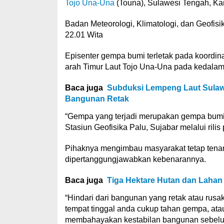
Tojo Una-Una
(Touna), Sulawesi Tengah, Kam
Badan Meteorologi, Klimatologi, dan Geofisi
22.01 Wita
Episenter gempa bumi terletak pada koordinat
arah Timur Laut Tojo Una-Una pada kedalam
Baca juga
Subduksi Lempeng Laut Sulaw
Bangunan Retak
“Gempa yang terjadi merupakan gempa bumi da
Stasiun Geofisika Palu, Sujabar melalui rilis 
Pihaknya mengimbau masyarakat tetap tenang
dipertanggungjawabkan kebenarannya.
Baca juga
Tiga Hektare Hutan dan Lahan
“Hindari dari bangunan yang retak atau rus
tempat tinggal anda cukup tahan gempa, ata
membahayakan kestabilan bangunan sebelum