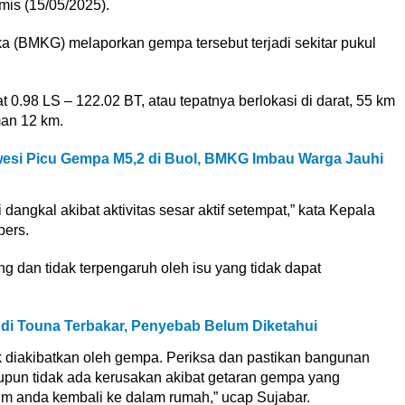
is (15/05/2025).
ka (BMKG) melaporkan gempa tersebut terjadi sekitar pukul
 0.98 LS – 122.02 BT, atau tepatnya berlokasi di darat, 55 km
an 12 km.
esi Picu Gempa M5,2 di Buol, BMKG Imbau Warga Jauhi
ngkal akibat aktivitas sesar aktif setempat,” kata Kepala
pers.
 dan tidak terpengaruh oleh isu yang tidak dapat
 di Touna Terbakar, Penyebab Belum Diketahui
ak diakibatkan oleh gempa. Periksa dan pastikan bangunan
upun tidak ada kerusakan akibat getaran gempa yang
 anda kembali ke dalam rumah,” ucap Sujabar.