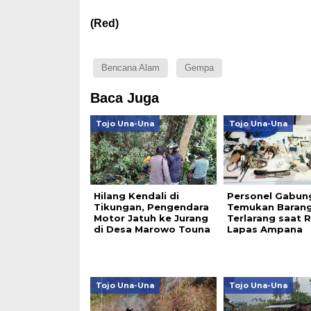
(Red)
Bencana Alam
Gempa
Baca Juga
Tojo Una-Una
Tojo Una-Una
Hilang Kendali di
Personel Gabun
Tikungan, Pengendara
Temukan Baran
Motor Jatuh ke Jurang
Terlarang saat R
di Desa Marowo Touna
Lapas Ampana
Tojo Una-Una
Tojo Una-Una