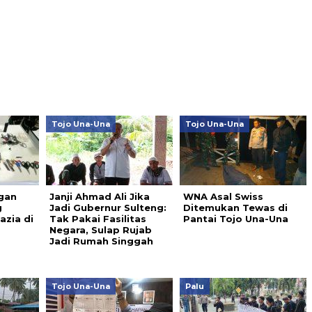
Tojo Una-Una
Tojo Una-Una
gan
Janji Ahmad Ali Jika
WNA Asal Swiss
g
Jadi Gubernur Sulteng:
Ditemukan Tewas di
azia di
Tak Pakai Fasilitas
Pantai Tojo Una-Una
Negara, Sulap Rujab
Jadi Rumah Singgah
Tojo Una-Una
Palu