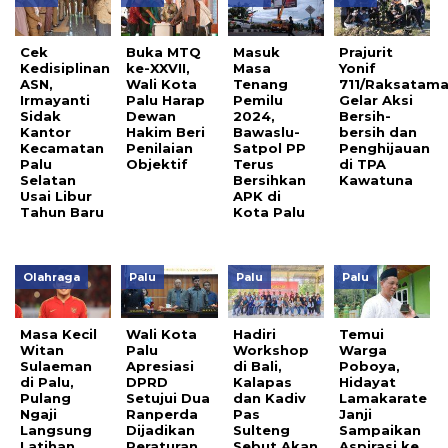
Cek
Buka MTQ
Masuk
Prajurit
Kedisiplinan
ke-XXVII,
Masa
Yonif
ASN,
Wali Kota
Tenang
711/Raksatam
Irmayanti
Palu Harap
Pemilu
Gelar Aksi
Sidak
Dewan
2024,
Bersih-
Kantor
Hakim Beri
Bawaslu-
bersih dan
Kecamatan
Penilaian
Satpol PP
Penghijauan
Palu
Objektif
Terus
di TPA
Selatan
Bersihkan
Kawatuna
Usai Libur
APK di
Tahun Baru
Kota Palu
Olahraga
Palu
Palu
Palu
Masa Kecil
Wali Kota
Hadiri
Temui
Witan
Palu
Workshop
Warga
Sulaeman
Apresiasi
di Bali,
Poboya,
di Palu,
DPRD
Kalapas
Hidayat
Pulang
Setujui Dua
dan Kadiv
Lamakarate
Ngaji
Ranperda
Pas
Janji
Langsung
Dijadikan
Sulteng
Sampaikan
Latihan
Peraturan
Sebut Akan
Aspirasi ke