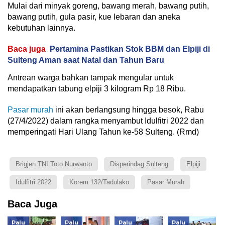
Mulai dari minyak goreng, bawang merah, bawang putih,
bawang putih, gula pasir, kue lebaran dan aneka
kebutuhan lainnya.
Baca juga
Pertamina Pastikan Stok BBM dan Elpiji di
Sulteng Aman saat Natal dan Tahun Baru
Antrean warga bahkan tampak mengular untuk
mendapatkan tabung elpiji 3 kilogram Rp 18 Ribu.
Pasar murah
ini akan berlangsung hingga besok, Rabu
(27/4/2022) dalam rangka menyambut Idulfitri 2022 dan
memperingati Hari Ulang Tahun ke-58 Sulteng. (Rmd)
Brigjen TNI Toto Nurwanto
Disperindag Sulteng
Elpiji
Idulfitri 2022
Korem 132/Tadulako
Pasar Murah
Baca Juga
Palu
Palu
Palu
Palu