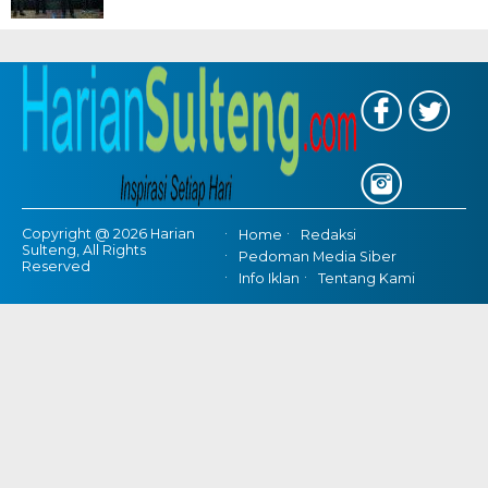
Copyright @ 2026 Harian
Home
Redaksi
Sulteng, All Rights
Pedoman Media Siber
Reserved
Info Iklan
Tentang Kami