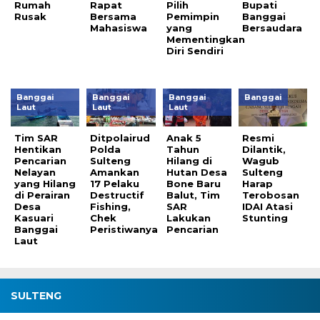
Rumah
Rapat
Pilih
Bupati
Rusak
Bersama
Pemimpin
Banggai
Mahasiswa
yang
Bersaudara
Mementingkan
Diri Sendiri
Banggai
Banggai
Banggai
Banggai
Laut
Laut
Laut
Tim SAR
Ditpolairud
Anak 5
Resmi
Hentikan
Polda
Tahun
Dilantik,
Pencarian
Sulteng
Hilang di
Wagub
Nelayan
Amankan
Hutan Desa
Sulteng
yang Hilang
17 Pelaku
Bone Baru
Harap
di Perairan
Destructif
Balut, Tim
Terobosan
Desa
Fishing,
SAR
IDAI Atasi
Kasuari
Chek
Lakukan
Stunting
Banggai
Peristiwanya
Pencarian
Laut
SULTENG