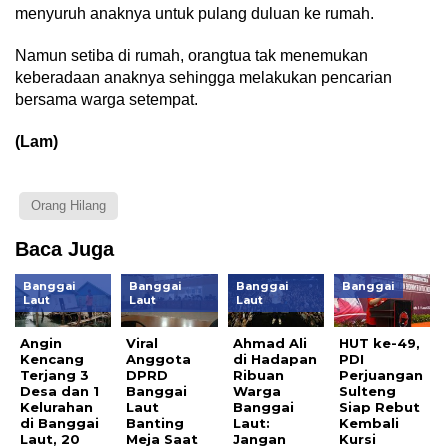
menyuruh anaknya untuk pulang duluan ke rumah.
Namun setiba di rumah, orangtua tak menemukan
keberadaan anaknya sehingga melakukan pencarian
bersama warga setempat.
(Lam)
Orang Hilang
Baca Juga
Banggai
Banggai
Banggai
Banggai
Laut
Laut
Laut
Angin
Viral
Ahmad Ali
HUT ke-49,
Kencang
Anggota
di Hadapan
PDI
Terjang 3
DPRD
Ribuan
Perjuangan
Desa dan 1
Banggai
Warga
Sulteng
Kelurahan
Laut
Banggai
Siap Rebut
di Banggai
Banting
Laut:
Kembali
Laut, 20
Meja Saat
Jangan
Kursi