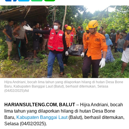
Hijra Andriani, bocah lima tahun yang dilaporkan hilang di hutan Desa Bone
Baru, Kabupaten Banggai Laut (Balut), berhasil ditemukan, Selasa
(04/02/2025)/Ist
HARIANSULTENG.COM, BALUT
– Hijra Andriani, bocah
lima tahun yang dilaporkan hilang di hutan Desa Bone
Baru,
Kabupaten Banggai Laut
(Balut), berhasil ditemukan,
Selasa (04/02/2025).