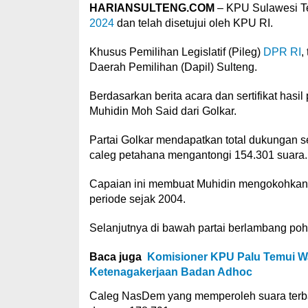
HARIANSULTENG.COM
– KPU Sulawesi Te
2024
dan telah disetujui oleh KPU RI.
Khusus Pemilihan Legislatif (Pileg)
DPR RI
,
Daerah Pemilihan (Dapil) Sulteng.
Berdasarkan berita acara dan sertifikat hasi
Muhidin Moh Said dari Golkar.
Partai Golkar mendapatkan total dukungan 
caleg petahana mengantongi 154.301 suara.
Capaian ini membuat Muhidin mengokohkan 
periode sejak 2004.
Selanjutnya di bawah partai berlambang po
Baca juga
Komisioner KPU Palu Temui Wa
Ketenagakerjaan Badan Adhoc
Caleg NasDem yang memperoleh suara terban