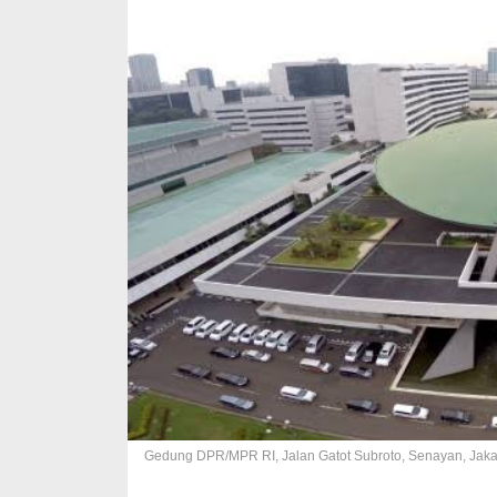
Gedung DPR/MPR RI, Jalan Gatot Subroto, Senayan, Jaka