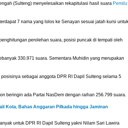
ngah (Sulteng) menyelesaikan rekapitulasi hasil suara
Pemilu
 terdapat 7 nama yang lolos ke Senayan sesuai jatah kursi untu
l penghitungan perolehan suara, posisi puncak di tempati oleh
sebanyak 330.971 suara. Sementara Muhidin yang merupakan
posisinya sebagai anggota DPR RI Dapil Sulteng selama 5
hon beringin ada Partai NasDem dengan raihan 256.799 suara.
li Kota, Bahas Anggaran Pilkada hingga Jaminan
yak untuk DPR RI Dapil Sulteng yakni Nilam Sari Lawira