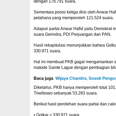
dengan 178.791 suara.
Sementara posisi ketiga diisi oleh Anwar Ha
petahana yang memperoleh 121.524 suara.
Adapun partai Anwar Hafid yaitu Demokrat m
suara Gerindra, PDI Perjuangan dan PAN.
Hasil rekapitulasi menunjukkan bahwa Golka
330.971 suara.
Hal ini membuat PKB gagal mengamankan sat
matode Sainte Lague dengan pembagian bila
Baca juga
Wijaya Chandra, Sosok Pengus
Diketahui, PKB hanya memperoleh total 101.
Triwibowo sebanyak 53.283 suara.
Berikut hasil perolehan suara partai dan ca
• Golkar = 330.971 suara