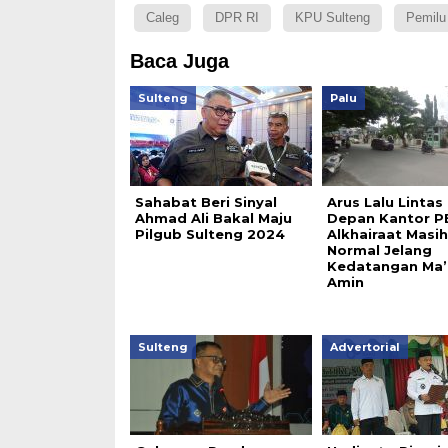
Caleg
DPR RI
KPU Sulteng
Pemilu
Baca Juga
Sulteng
Palu
Sahabat Beri Sinyal
Arus Lalu Lintas 
Ahmad Ali Bakal Maju
Depan Kantor P
Pilgub Sulteng 2024
Alkhairaat Masih
Normal Jelang
Kedatangan Ma’
Amin
Sulteng
Advertorial