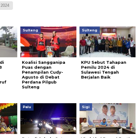
 2024
Sulteng
Sulteng
di
Koalisi Sangganipa
KPU Sebut Tahapan
B
Puas dengan
Pemilu 2024 di
Penampilan Cudy-
Sulawesi Tengah
Agusto di Debat
Berjalan Baik
ruf
Perdana Pilgub
Sulteng
Palu
Sigi