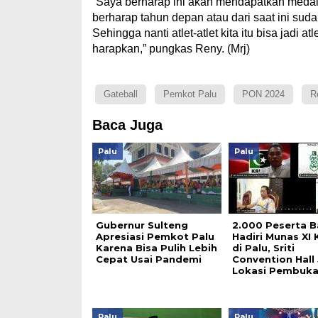
“Saya berharap ini akan mendapatkan medali 
berharap tahun depan atau dari saat ini su
Sehingga nanti atlet-atlet kita itu bisa jadi a
harapkan,” pungkas Reny. (Mrj)
Gateball
Pemkot Palu
PON 2024
R
Baca Juga
Palu
Palu
Gubernur Sulteng
2.000 Peserta B
Apresiasi Pemkot Palu
Hadiri Munas XI
Karena Bisa Pulih Lebih
di Palu, Sriti
Cepat Usai Pandemi
Convention Hall 
Lokasi Pembuk
Palu
Palu