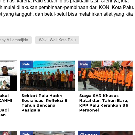
emas, karena Palu sudah lolos prakualifikasi. Olehnya, kita
dah mulai dilakukan pembinaan-pembinaan dari KONI Kota Palu.
tlet yang tangguh, dan betul-betul bisa melahirkan atlet yang kita
eny A Lamadjido
Wakil Wali Kota Palu
Palu
Palu
akal
Sekkot Palu Hadiri
Siaga SAR Khusus
 KAHMI
Sosialisasi Refleksi 6
Natal dan Tahun Baru,
Tahun Bencana
KPP Palu Kerahkan 86
Jadi
Pasigala
Personel
aan
Palu
Olahraga