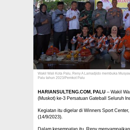
Wakil Wali Kota Palu, Reny A Lamadjido membuka Musyawa
Palu tahun 2023/Pemkot Palu
HARIANSULTENG.COM, PALU
– Wakil Wal
(Muskot) ke-3 Persatuan Gateball Seluruh In
Kegiatan itu digelar di Winners Sport Center
(14/9/2023).
Dalam kesempatan itu, Reny menyampaikan 