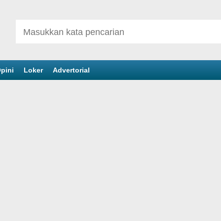
pini
Loker
Advertorial