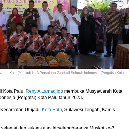
rah Kota (Muskot) ke-3 Persatuan Gateball Seluruh Indonesia (Pergatsi) Kota
i Kota Palu,
Reny A Lamadjido
membuka Musyawarah Kota
donesia (Pergatsi) Kota Palu tahun 2023.
, Kecamatan Ulujadi,
Kota Palu
, Sulawesi Tengah, Kamis
selamat dan sukses atas terselenggaranya Muskot ke-3