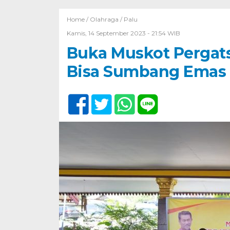
Home /
Olahraga
/
Palu
Kamis, 14 September 2023 - 21:54 WIB
Buka Muskot Pergats
Bisa Sumbang Emas 