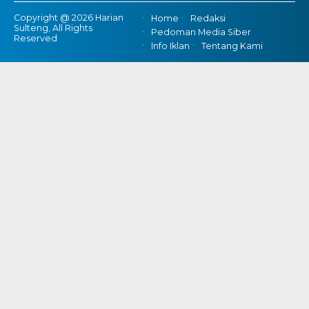
Copyright @ 2026 Harian
Home
Redaksi
Sulteng, All Rights
Pedoman Media Siber
Reserved
Info Iklan
Tentang Kami