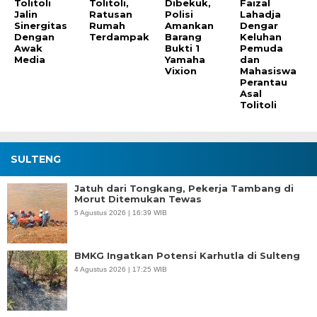
Tolitoli
Tolitoli,
Dibekuk,
Faizal
Jalin
Ratusan
Polisi
Lahadja
Sinergitas
Rumah
Amankan
Dengar
Dengan
Terdampak
Barang
Keluhan
Awak
Bukti 1
Pemuda
Media
Yamaha
dan
Vixion
Mahasiswa
Perantau
Asal
Tolitoli
SULTENG
Jatuh dari Tongkang, Pekerja Tambang di
Morut Ditemukan Tewas
5 Agustus 2026 | 16:39 WIB
BMKG Ingatkan Potensi Karhutla di Sulteng
4 Agustus 2026 | 17:25 WIB