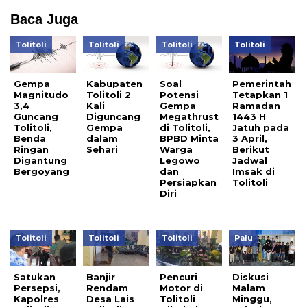
Baca Juga
Tolitoli
Tolitoli
Tolitoli
Tolitoli
Gempa
Kabupaten
Soal
Pemerintah
Magnitudo
Tolitoli 2
Potensi
Tetapkan 1
3,4
Kali
Gempa
Ramadan
Guncang
Diguncang
Megathrust
1443 H
Tolitoli,
Gempa
di Tolitoli,
Jatuh pada
Benda
dalam
BPBD Minta
3 April,
Ringan
Sehari
Warga
Berikut
Digantung
Legowo
Jadwal
Bergoyang
dan
Imsak di
Persiapkan
Tolitoli
Diri
Tolitoli
Tolitoli
Tolitoli
Palu
Satukan
Banjir
Pencuri
Diskusi
Persepsi,
Rendam
Motor di
Malam
Kapolres
Desa Lais
Tolitoli
Minggu,