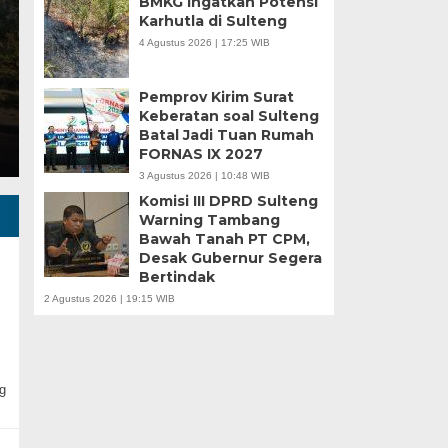
BMKG Ingatkan Potensi
Karhutla di Sulteng
4 Agustus 2026 | 17:25 WIB
si jabatan dari bupati Morowali ke kursi gubernur
a tak…
Pemprov Kirim Surat
Keberatan soal Sulteng
Batal Jadi Tuan Rumah
FORNAS IX 2027
3 Agustus 2026 | 10:48 WIB
Komisi III DPRD Sulteng
Warning Tambang
Bawah Tanah PT CPM,
Desak Gubernur Segera
Bertindak
2 Agustus 2026 | 19:15 WIB
g