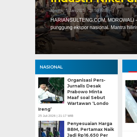
 WIB
OROWALI – Industri nikel mendapat citra positif sebagai t
al. Mantra hilirisasi terus…
NASIONAL
Organisasi Pers-
Jurnalis Desak
Prabowo Minta
Maaf soal Sebut
Wartawan ‘Londo
Ireng’
25 Juli 2026 | 21:17 WIB
Penyesuaian Harga
BBM, Pertamax Naik
Jadi Rp16.650 Per