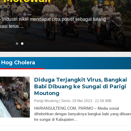
Selasa, 13 Jan 2026 - 16:30 WIB
ulang
HARIANSULTENG.COM, PALU – Transi
Sulawesi Tengah (Sulteng) nyatany
Hog Cholera
Diduga Terjangkit Virus, Bangkai
Babi Dibuang ke Sungai di Parigi
Moutong
Parigi Moutong |
Senin, 29 Mei 2023 - 21:58 WIB
HARIANSULTENG.COM, PARIMO – Media sosial
dihebohkan dengan banyaknya bangkai babi yang dibuan
ke sungai di Kabupaten…