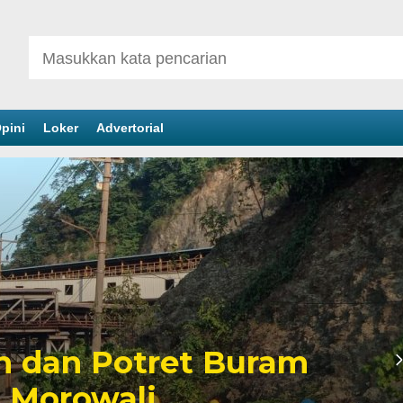
pini
Loker
Advertorial
m
Sengketa Per
Mengiringi Kar