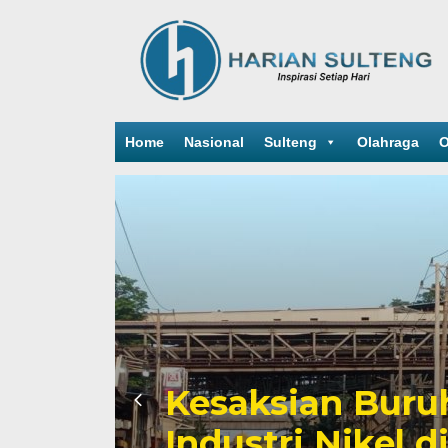
Home
Nasional
Sulteng
Olahraga
O
n Buruh dan Potret Bura
Nikel di Morowali