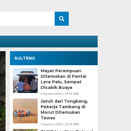
SULTENG
Mayat Perempuan
Ditemukan di Pantai
Lere Palu, Sempat
Dicabik Buaya
6 Agustus 2026 | 18:50 WIB
Jatuh dari Tongkang,
Pekerja Tambang di
Morut Ditemukan
izinan Tambang yang
Tewas
5 Agustus 2026 | 16:39 WIB
ier Politik Anwar Hafid