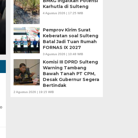
BMKG Ingatkan Potensi
Karhutla di Sulteng
Minggu, 5 Jan 2025 - 18:59 WIB
4 Agustus 2026 | 17:25 WIB
HARIANSULTENG.COM, MOROWALI – Industri nikel men
punggung ekspor nasional. Mantra hilirisasi terus…
Pemprov Kirim Surat
Keberatan soal Sulteng
Batal Jadi Tuan Rumah
FORNAS IX 2027
3 Agustus 2026 | 10:48 WIB
Komisi III DPRD Sulteng
Warning Tambang
Bawah Tanah PT CPM,
Desak Gubernur Segera
Bertindak
2 Agustus 2026 | 19:15 WIB
o