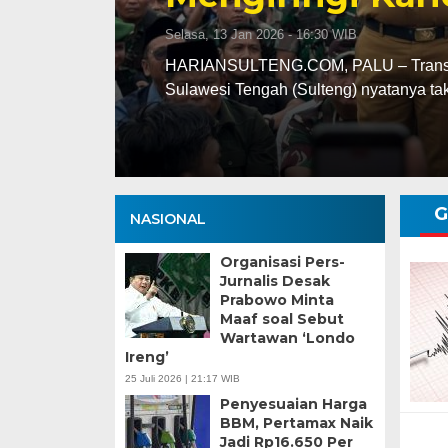
Selasa, 13 Jan 2026 - 16:30 WIB
ng
HARIANSULTENG.COM, PALU – Transisi j
Sulawesi Tengah (Sulteng) nyatanya t
G
NASIONAL
Organisasi Pers-
Jurnalis Desak
Prabowo Minta
Maaf soal Sebut
Wartawan ‘Londo
Ireng’
25 Juli 2026 | 21:17 WIB
Penyesuaian Harga
BBM, Pertamax Naik
Jadi Rp16.650 Per