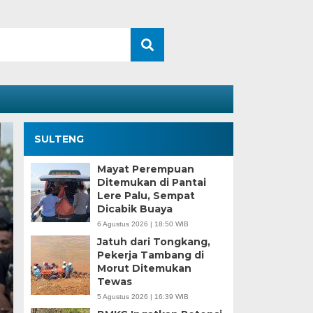
SULTENG
Mayat Perempuan
Ditemukan di Pantai
Lere Palu, Sempat
Dicabik Buaya
6 Agustus 2026 | 18:50 WIB
Jatuh dari Tongkang,
Pekerja Tambang di
Morut Ditemukan
Kesaksian Buruh dan
Tewas
5 Agustus 2026 | 16:39 WIB
Industri Nikel di Mor