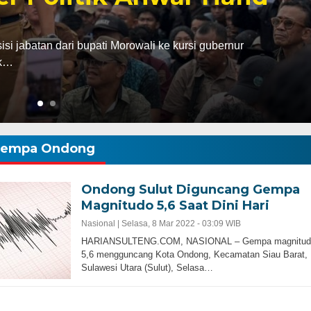
abatan dari bupati Morowali ke kursi gubernur
ak…
empa Ondong
Ondong Sulut Diguncang Gempa
Magnitudo 5,6 Saat Dini Hari
Nasional |
Selasa, 8 Mar 2022 - 03:09 WIB
HARIANSULTENG.COM, NASIONAL – Gempa magnitud
5,6 mengguncang Kota Ondong, Kecamatan Siau Barat,
Sulawesi Utara (Sulut), Selasa…