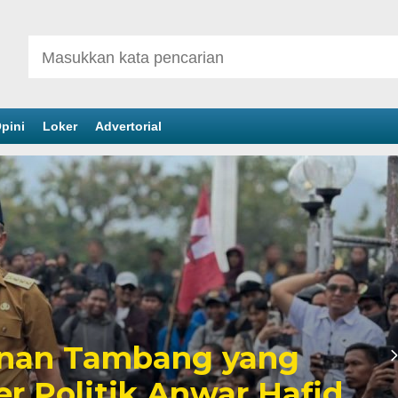
pini
Loker
Advertorial
inan Tambang yang
er Politik Anwar Hafid