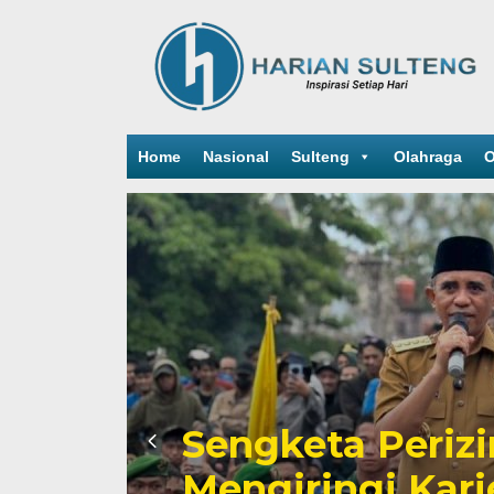
Home
Nasional
Sulteng
Olahraga
O
Sengketa Periz
Mengiringi Kari