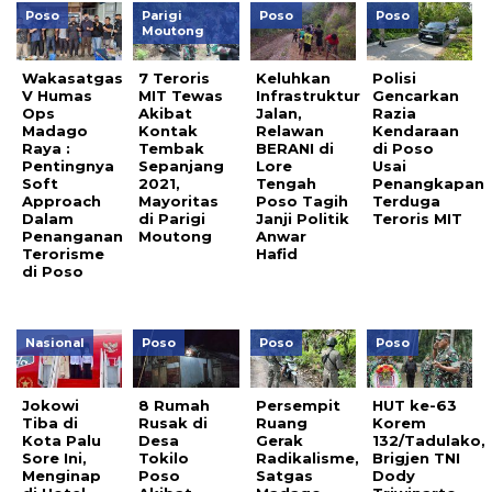
Poso
Parigi
Poso
Poso
Moutong
Wakasatgas
7 Teroris
Keluhkan
Polisi
V Humas
MIT Tewas
Infrastruktur
Gencarkan
Ops
Akibat
Jalan,
Razia
Madago
Kontak
Relawan
Kendaraan
Raya :
Tembak
BERANI di
di Poso
Pentingnya
Sepanjang
Lore
Usai
Soft
2021,
Tengah
Penangkapan
Approach
Mayoritas
Poso Tagih
Terduga
Dalam
di Parigi
Janji Politik
Teroris MIT
Penanganan
Moutong
Anwar
Terorisme
Hafid
di Poso
Nasional
Poso
Poso
Poso
Jokowi
8 Rumah
Persempit
HUT ke-63
Tiba di
Rusak di
Ruang
Korem
Kota Palu
Desa
Gerak
132/Tadulako,
Sore Ini,
Tokilo
Radikalisme,
Brigjen TNI
Menginap
Poso
Satgas
Dody