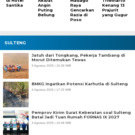
di Hotel
Akibat
Madago
Triwinarto
Santika
Angin
Raya
Kenang 13
Puting
Gencarkan
Prajurit
Beliung
Razia di
yang Gugur
Poso
SULTENG
Jatuh dari Tongkang, Pekerja Tambang di
Morut Ditemukan Tewas
5 Agustus 2026 | 16:39 WIB
BMKG Ingatkan Potensi Karhutla di Sulteng
4 Agustus 2026 | 17:25 WIB
Pemprov Kirim Surat Keberatan soal Sulteng
Batal Jadi Tuan Rumah FORNAS IX 2027
3 Agustus 2026 | 10:48 WIB