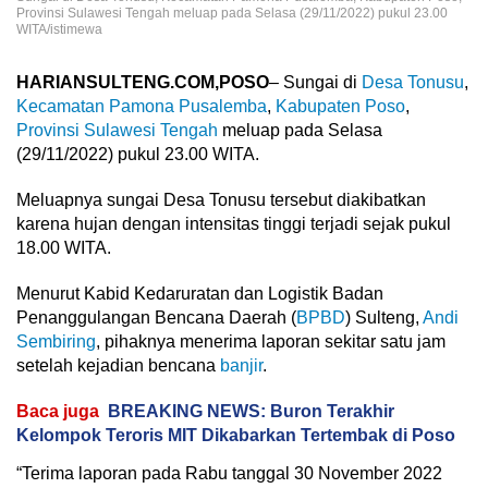
Provinsi Sulawesi Tengah meluap pada Selasa (29/11/2022) pukul 23.00
WITA/istimewa
HARIANSULTENG.COM,POSO
– Sungai di
Desa Tonusu
,
Kecamatan Pamona Pusalemba
,
Kabupaten Poso
,
Provinsi Sulawesi Tengah
meluap pada Selasa
(29/11/2022) pukul 23.00 WITA.
Meluapnya sungai Desa Tonusu tersebut diakibatkan
karena hujan dengan intensitas tinggi terjadi sejak pukul
18.00 WITA.
Menurut Kabid Kedaruratan dan Logistik Badan
Penanggulangan Bencana Daerah (
BPBD
) Sulteng,
Andi
Sembiring
, pihaknya menerima laporan sekitar satu jam
setelah kejadian bencana
banjir
.
Baca juga
BREAKING NEWS: Buron Terakhir
Kelompok Teroris MIT Dikabarkan Tertembak di Poso
“Terima laporan pada Rabu tanggal 30 November 2022