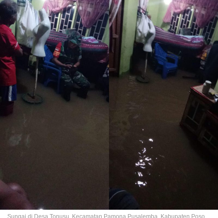
Sungai di Desa Tonusu, Kecamatan Pamona Pusalemba, Kabupaten Poso,