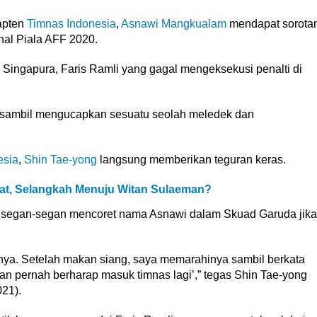
apten
Timnas Indonesia
,
Asnawi Mangkualam
mendapat sorota
nal Piala AFF 2020.
 Singapura, Faris Ramli yang gagal mengeksekusi penalti di
 sambil mengucapkan sesuatu seolah meledek dan
esia
,
Shin Tae-yong
langsung memberikan teguran keras.
at, Selangkah Menuju Witan Sulaeman?
tak segan-segan mencoret nama Asnawi dalam Skuad Garuda jika
ngnya. Setelah makan siang, saya memarahinya sambil berkata
angan pernah berharap masuk timnas lagi’,” tegas Shin Tae-yong
021).