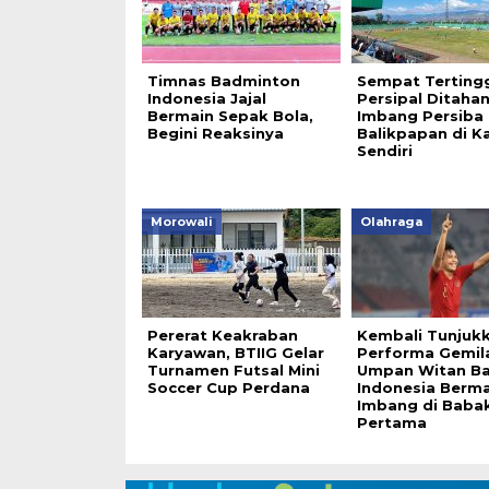
Timnas Badminton
Sempat Tertingg
Indonesia Jajal
Persipal Ditaha
Bermain Sepak Bola,
Imbang Persiba
Begini Reaksinya
Balikpapan di 
Sendiri
Morowali
Olahraga
Pererat Keakraban
Kembali Tunjuk
Karyawan, BTIIG Gelar
Performa Gemil
Turnamen Futsal Mini
Umpan Witan B
Soccer Cup Perdana
Indonesia Berma
Imbang di Baba
Pertama