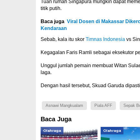
Tuan rumah Singapura mungkin dapat memet
titik putih.
Baca juga
Viral Dosen di Makassar Dike
Kendaraan
Sebab, kala itu skor
Timnas Indonesia
vs Sin
Kegagalan Faris Ramli sebagai eksekutor pen
Unggul jumlah pemain membuat Witan Sulae
laga.
Dengan hasil tersebut, Skuad Garuda dipasti
Asnawi Mangkualam
Piala AFF
Sepak B
Baca Juga
Olahraga
Olahraga