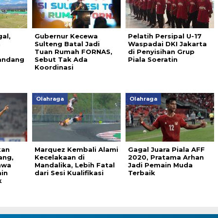
al,
Gubernur Kecewa
Pelatih Persipal U-17
n
Sulteng Batal Jadi
Waspadai DKI Jakarta
Tuan Rumah FORNAS,
di Penyisihan Grup
Kandang
Sebut Tak Ada
Piala Soeratin
Koordinasi
Olahraga
Olahraga
kan
Marquez Kembali Alami
Gagal Juara Piala AFF
ang,
Kecelakaan di
2020, Pratama Arhan
awa
Mandalika, Lebih Fatal
Jadi Pemain Muda
in
dari Sesi Kualifikasi
Terbaik
k