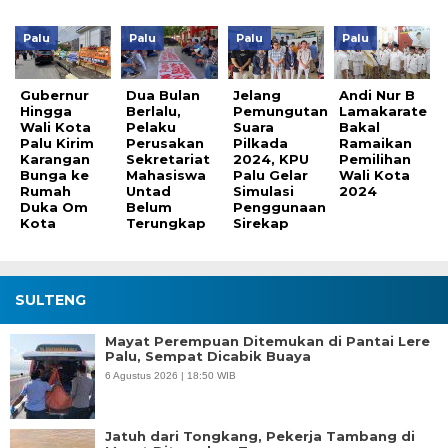
Palu
Palu
Palu
Palu
Gubernur
Dua Bulan
Jelang
Andi Nur B
Hingga
Berlalu,
Pemungutan
Lamakarate
Wali Kota
Pelaku
Suara
Bakal
Palu Kirim
Perusakan
Pilkada
Ramaikan
Karangan
Sekretariat
2024, KPU
Pemilihan
Bunga ke
Mahasiswa
Palu Gelar
Wali Kota
Rumah
Untad
Simulasi
2024
Duka Om
Belum
Penggunaan
Kota
Terungkap
Sirekap
SULTENG
Mayat Perempuan Ditemukan di Pantai Lere
Palu, Sempat Dicabik Buaya
6 Agustus 2026 | 18:50 WIB
Jatuh dari Tongkang, Pekerja Tambang di