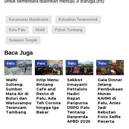
untuk sementara dialihkan menuju Jl Baruga.(hs)
Kecamatan Mantikulore
Kelurahan Tanamonindi
Kota Palu
Mobil
Pohon Tumbang
Sulawesi Tengah
Baca Juga
Palu
Palu
Palu
Palu
Walhi
Intip Menu
Sekkot
Gala Dinner
Sulteng:
Bintang
Irmayanti
Jelang
Sumber
Cafe and
Pettalolo
Pembukaan
Mata Air di
Resto di
Hadiri
Munas
Buluri dan
Palu, Ada
Rapat
KAHMI di
Watusampu
Teh Corona
Paripurna
Palu, Anies
Terancam
hingga Iga
DRPD Palu
Jadi
Tambang
Bakar
Tentang
Rebutan
Ranperda
Foto Selfie
APBD 2025
Peserta