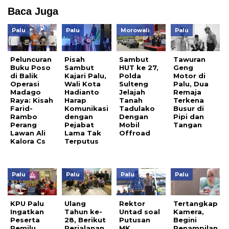
Baca Juga
Palu
Palu
Morowali
Palu
Peluncuran
Pisah
Sambut
Tawuran
Buku Poso
Sambut
HUT ke 27,
Geng
di Balik
Kajari Palu,
Polda
Motor di
Operasi
Wali Kota
Sulteng
Palu, Dua
Madago
Hadianto
Jelajah
Remaja
Raya: Kisah
Harap
Tanah
Terkena
Farid-
Komunikasi
Tadulako
Busur di
Rambo
dengan
Dengan
Pipi dan
Perang
Pejabat
Mobil
Tangan
Lawan Ali
Lama Tak
Offroad
Kalora Cs
Terputus
Palu
Palu
Palu
Palu
KPU Palu
Ulang
Rektor
Tertangkap
Ingatkan
Tahun ke-
Untad soal
Kamera,
Peserta
28, Berikut
Putusan
Begini
Pemilu
Perjalanan
MK
Penampilan