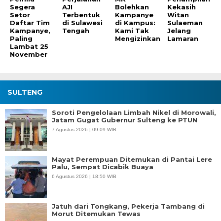
Segera
AJI
Bolehkan
Kekasih
Setor
Terbentuk
Kampanye
Witan
Daftar Tim
di Sulawesi
di Kampus:
Sulaeman
Kampanye,
Tengah
Kami Tak
Jelang
Paling
Mengizinkan
Lamaran
Lambat 25
November
SULTENG
Soroti Pengelolaan Limbah Nikel di Morowali,
Jatam Gugat Gubernur Sulteng ke PTUN
7 Agustus 2026 | 09:09 WIB
Mayat Perempuan Ditemukan di Pantai Lere
Palu, Sempat Dicabik Buaya
6 Agustus 2026 | 18:50 WIB
Jatuh dari Tongkang, Pekerja Tambang di
Morut Ditemukan Tewas