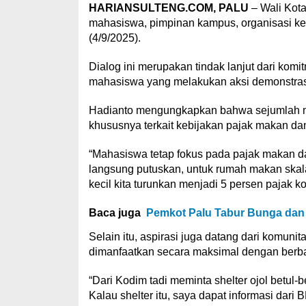
HARIANSULTENG.COM, PALU
– Wali Kota
mahasiswa, pimpinan kampus, organisasi kem
(4/9/2025).
Dialog ini merupakan tindak lanjut dari ko
mahasiswa yang melakukan aksi demonstrasi
Hadianto mengungkapkan bahwa sejumlah ma
khususnya terkait kebijakan pajak makan d
“Mahasiswa tetap fokus pada pajak makan d
langsung putuskan, untuk rumah makan skal
kecil kita turunkan menjadi 5 persen pajak 
Baca juga
Pemkot Palu Tabur Bunga dan
Selain itu, aspirasi juga datang dari komuni
dimanfaatkan secara maksimal dengan berbagai 
“Dari Kodim tadi meminta shelter ojol betul-
Kalau shelter itu, saya dapat informasi dari B