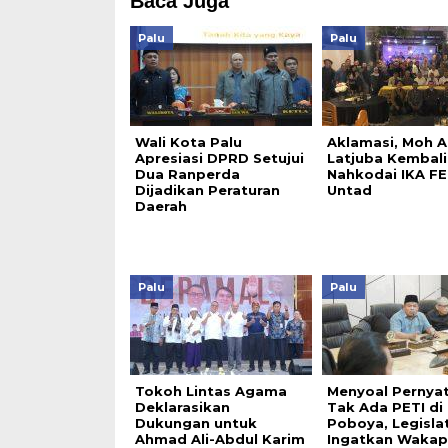
Baca Juga
Palu
Palu
Wali Kota Palu
Aklamasi, Moh A
Apresiasi DPRD Setujui
Latjuba Kembali
Dua Ranperda
Nahkodai IKA F
Dijadikan Peraturan
Untad
Daerah
Palu
Palu
Tokoh Lintas Agama
Menyoal Pernya
Deklarasikan
Tak Ada PETI di
Dukungan untuk
Poboya, Legisla
Ahmad Ali-Abdul Karim
Ingatkan Wakap