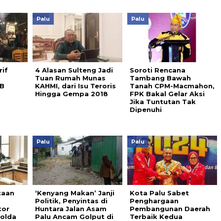
Palu
Palu
rif
4 Alasan Sulteng Jadi
Soroti Rencana
Tuan Rumah Munas
Tambang Bawah
EB
KAHMI, dari Isu Teroris
Tanah CPM-Macmahon,
Hingga Gempa 2018
FPK Bakal Gelar Aksi
Jika Tuntutan Tak
Dipenuhi
Palu
Palu
taan
‘Kenyang Makan’ Janji
Kota Palu Sabet
Politik, Penyintas di
Penghargaan
tor
Huntara Jalan Asam
Pembangunan Daerah
olda
Palu Ancam Golput di
Terbaik Kedua