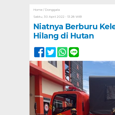
Home /
Donggala
Sabtu, 30 April 2022 - 13:28 WIB
Niatnya Berburu Kele
Hilang di Hutan