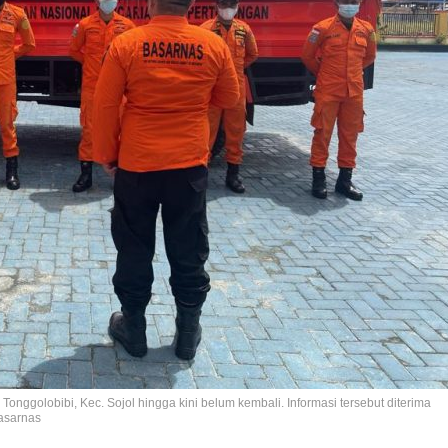
onggolobibi, Kec. Sojol hingga kini belum kembali. Informasi tersebut diterima
asarnas