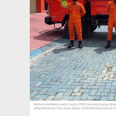
Berburu kelelawar pada Kamis (28/4) seorang warga desa T
pihak Basarnas Palu pada Sabtu (30/4)/istimewa humas b