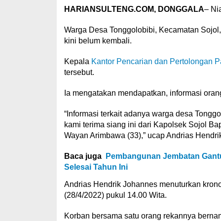
HARIANSULTENG.COM, DONGGALA
– Ni
Warga Desa Tonggolobibi, Kecamatan Sojol
kini belum kembali.
Kepala
Kantor Pencarian dan Pertolongan P
tersebut.
Ia mengatakan mendapatkan, informasi orang 
“Informasi terkait adanya warga desa Tonggo
kami terima siang ini dari Kapolsek Sojol B
Wayan Arimbawa (33),” ucap Andrias Hendri
Baca juga
Pembangunan Jembatan Gantu
Selesai Tahun Ini
Andrias Hendrik Johannes menuturkan kronol
(28/4/2022) pukul 14.00 Wita.
Korban bersama satu orang rekannya berna