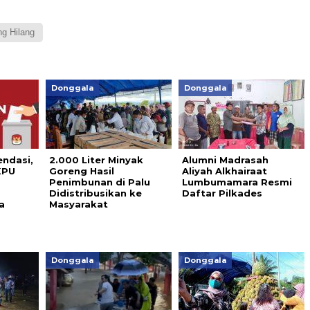
g Hilang
Donggala
Donggala
ndasi,
2.000 Liter Minyak
Alumni Madrasah
KPU
Goreng Hasil
Aliyah Alkhairaat
Penimbunan di Palu
Lumbumamara Resmi
Didistribusikan ke
Daftar Pilkades
a
Masyarakat
Donggala
Donggala