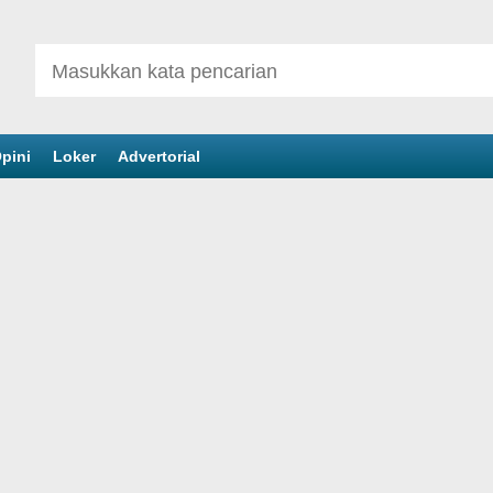
pini
Loker
Advertorial