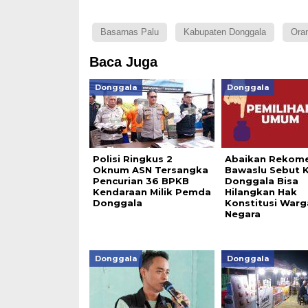
Basarnas Palu
Kabupaten Donggala
Oran
Baca Juga
Donggala
Donggala
Polisi Ringkus 2
Abaikan Rekome
Oknum ASN Tersangka
Bawaslu Sebut 
Pencurian 36 BPKB
Donggala Bisa
Kendaraan Milik Pemda
Hilangkan Hak
Donggala
Konstitusi Warg
Negara
Donggala
Donggala