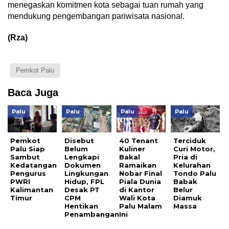
menegaskan komitmen kota sebagai tuan rumah yang
mendukung pengembangan pariwisata nasional.
(Rza)
Pemkot Palu
Baca Juga
Palu
Palu
Palu
Palu
Pemkot
Disebut
40 Tenant
Terciduk
Palu Siap
Belum
Kuliner
Curi Motor,
Sambut
Lengkapi
Bakal
Pria di
Kedatangan
Dokumen
Ramaikan
Kelurahan
Pengurus
Lingkungan
Nobar Final
Tondo Palu
PWRI
Hidup, FPL
Piala Dunia
Babak
Kalimantan
Desak PT
di Kantor
Belur
Timur
CPM
Wali Kota
Diamuk
Hentikan
Palu Malam
Massa
Penambangan
Ini