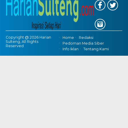
Copyright @ 2026 Harian
Home
Redaksi
Sulteng, All Rights
Pedoman Media Siber
Reserved
Info Iklan
Tentang Kami