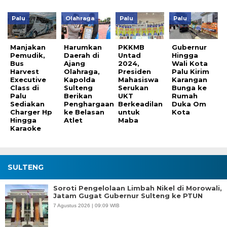
Palu
Olahraga
Palu
Palu
Manjakan
Harumkan
PKKMB
Gubernur
Pemudik,
Daerah di
Untad
Hingga
Bus
Ajang
2024,
Wali Kota
Harvest
Olahraga,
Presiden
Palu Kirim
Executive
Kapolda
Mahasiswa
Karangan
Class di
Sulteng
Serukan
Bunga ke
Palu
Berikan
UKT
Rumah
Sediakan
Penghargaan
Berkeadilan
Duka Om
Charger Hp
ke Belasan
untuk
Kota
Hingga
Atlet
Maba
Karaoke
SULTENG
Soroti Pengelolaan Limbah Nikel di Morowali,
Jatam Gugat Gubernur Sulteng ke PTUN
7 Agustus 2026 | 09:09 WIB