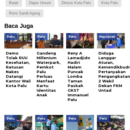
Banjir
Dapur Umum
Dinsos Kota Palu
Kota Palu
Romi Sandi Agung
Baca Juga
Palu
Palu
Palu
Nasional
Demo
Gandeng
Reny A
Diduga
Tolak RUU
Millenium
Lamadjido
Langgar
Kesehatan,
Waterpark,
Hadiri
Aturan,
Ratusan
Pemkot
Malam
Kemendikbudr
Nakes
Palu
Puncak
Pertanyakan
Datangi
Perluas
Lomba
Pengangkata
Kantor Wali
Manfaat
Taman
2 Wakil
Kota Palu
Kartu
Paskah
Dekan FKM
Identitas
GKST
Untad
Anak
Immanuel
Palu
Palu
Palu
Palu
Palu