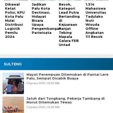
Dikawal
Jadikan
Besok,
1.314
Ketat
Palu Kota
Kategori
Mahasiswa
Polisi, KPU
Destinasi,
Lead Putra
Universitas
Kota Palu
Hidayat
Bertanding
Tadulako
Mulai
Bicara
di
Ikuti
Distribusi
Upaya
Kejuaraan
Wisuda
Logistik
Pengembangan
Panjat
Offline
Pemilu
Pariwisata
Tebing
Angkatan
2024
Mapala
111 Besok
Galara FEB
Untad
SULTENG
Mayat Perempuan Ditemukan di Pantai Lere
Palu, Sempat Dicabik Buaya
6 Agustus 2026 | 18:50 WIB
Jatuh dari Tongkang, Pekerja Tambang di
Morut Ditemukan Tewas
5 Agustus 2026 | 16:39 WIB