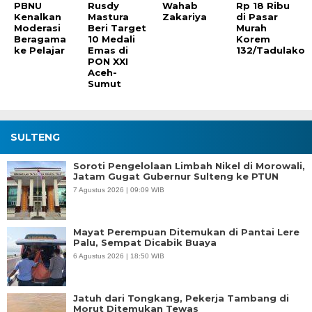
PBNU
Rusdy
Wahab
Rp 18 Ribu
Kenalkan
Mastura
Zakariya
di Pasar
Moderasi
Beri Target
Murah
Beragama
10 Medali
Korem
ke Pelajar
Emas di
132/Tadulako
PON XXI
Aceh-
Sumut
SULTENG
Soroti Pengelolaan Limbah Nikel di Morowali,
Jatam Gugat Gubernur Sulteng ke PTUN
7 Agustus 2026 | 09:09 WIB
Mayat Perempuan Ditemukan di Pantai Lere
Palu, Sempat Dicabik Buaya
6 Agustus 2026 | 18:50 WIB
Jatuh dari Tongkang, Pekerja Tambang di
Morut Ditemukan Tewas