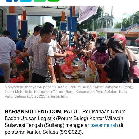
Masyarakat menyerbu pasar murah di Perum Bulog Kantor Wilayah Sulteng,
Jalan Moh Hatta, Kelurahan Tatura Utara, Kecamatan Palu Selatan, Kota
Palu, Selasa (8/3/2022)/hariansulteng
HARIANSULTENG.COM, PALU
– Perusahaan Umum
Badan Urusan Logistik (Perum Bulog) Kantor Wilayah
Sulawesi Tengah (Sulteng) menggelar
pasar murah
di
pelataran kantor, Selasa (8/3/2022).