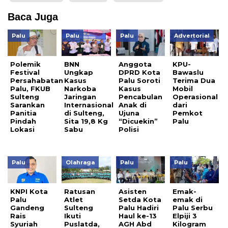
Baca Juga
Palu
Palu
Palu
Advertorial
Polemik
BNN
Anggota
KPU-
Festival
Ungkap
DPRD Kota
Bawaslu
Persahabatan
Kasus
Palu Soroti
Terima Dua
Palu, FKUB
Narkoba
Kasus
Mobil
Sulteng
Jaringan
Pencabulan
Operasional
Sarankan
Internasional
Anak di
dari
Panitia
di Sulteng,
Ujuna
Pemkot
Pindah
Sita 19,8 Kg
“Dicuekin”
Palu
Lokasi
Sabu
Polisi
Palu
Olahraga
Palu
Palu
KNPI Kota
Ratusan
Asisten
Emak-
Palu
Atlet
Setda Kota
emak di
Gandeng
Sulteng
Palu Hadiri
Palu Serbu
Rais
Ikuti
Haul ke-13
Elpiji 3
Syuriah
Puslatda,
AGH Abd
Kilogram