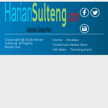
Copyright @ 2026 Harian
Home
Redaksi
Sulteng, All Rights
Pedoman Media Siber
Reserved
Info Iklan
Tentang Kami