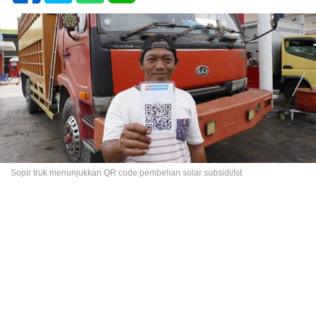
Sopir truk menunjukkan QR code pembelian solar subsidi/Ist