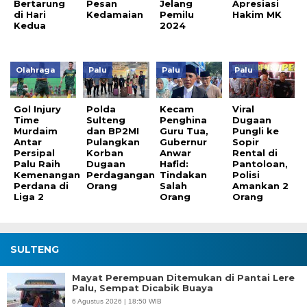
Bertarung
Pesan
Jelang
Apresiasi
di Hari
Kedamaian
Pemilu
Hakim MK
Kedua
2024
Olahraga
Palu
Palu
Palu
Gol Injury
Polda
Kecam
Viral
Time
Sulteng
Penghina
Dugaan
Murdaim
dan BP2MI
Guru Tua,
Pungli ke
Antar
Pulangkan
Gubernur
Sopir
Persipal
Korban
Anwar
Rental di
Palu Raih
Dugaan
Hafid:
Pantoloan,
Kemenangan
Perdagangan
Tindakan
Polisi
Perdana di
Orang
Salah
Amankan 2
Liga 2
Orang
Orang
SULTENG
Mayat Perempuan Ditemukan di Pantai Lere
Palu, Sempat Dicabik Buaya
6 Agustus 2026 | 18:50 WIB