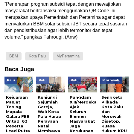
“Penerapan program subsidi tepat dengan mewajibkan
masyarakat bertransaksi menggunakan QR Code ini
merupakan upaya Pemerintah dan Pertamina agar dapat
menyalurkan BBM solar subsidi JBT secara tepat sasaran
dan pendistribusian agar lebih termonitor dan tepat
volume,” pungkas Fahrougi. (Anw)
BBM
Kota Palu
MyPertamina
Baca Juga
Palu
Palu
Palu
Morowali
Kejuaraan
Kunjungi
Pangdam
Sengketa
Panjat
Sejumlah
XIII/Merdeka
Pilkada
Tebing
Gereja,
Ajak
Kota Palu
Mapala
Wali Kota
Seluruh
dan
Galara FEB
Palu Harap
Elemen
Morowali
Untad, 63
Perayaan
Masyarakat
Disetop,
Peserta
Natal
Jaga
Kuasa
Lead Putra
Membawa
Kerukunan
Hukum KPU