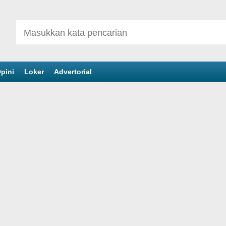
pini
Loker
Advertorial