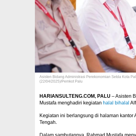
Asisten Bidang Administrasi Perekonomian Setda Kota Pal
(22/04/2025)/Pemkot Palu
HARIANSULTENG.COM, PALU
– Asisten 
Mustafa menghadiri kegiatan
halal bihalal
Alf
Kegiatan ini berlangsung di halaman kantor 
Tengah.
Dalam sambutannya, Rahmad Mustafa menyamp