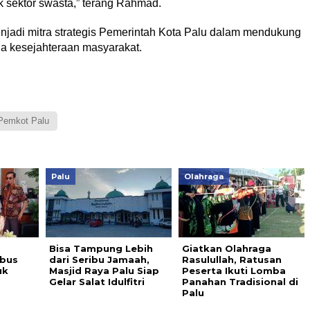
k sektor swasta,” terang Rahmad.
menjadi mitra strategis Pemerintah Kota Palu dalam mendukung
a kesejahteraan masyarakat.
Pemkot Palu
Palu
Olahraga
Bisa Tampung Lebih
Giatkan Olahraga
bus
dari Seribu Jamaah,
Rasulullah, Ratusan
uk
Masjid Raya Palu Siap
Peserta Ikuti Lomba
Gelar Salat Idulfitri
Panahan Tradisional di
Palu