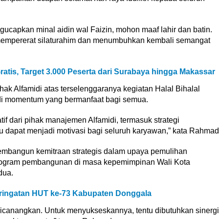
ucapkan minal aidin wal Faizin, mohon maaf lahir dan batin.
mempererat silaturahim dan menumbuhkan kembali semangat
atis, Target 3.000 Peserta dari Surabaya hingga Makassar
 Alfamidi atas terselenggaranya kegiatan Halal Bihalal
adi momentum yang bermanfaat bagi semua.
if dari pihak manajemen Alfamidi, termasuk strategi
 dapat menjadi motivasi bagi seluruh karyawan,” kata Rahmad
membangun kemitraan strategis dalam upaya pemulihan
ogram pembangunan di masa kepemimpinan Wali Kota
dua.
eringatan HUT ke-73 Kabupaten Donggala
 dicanangkan. Untuk menyukseskannya, tentu dibutuhkan sinergi