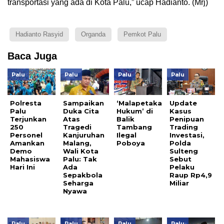
transportasi yang ada di Kota Palu,” ucap Hadianto. (Mrj)
Hadianto Rasyid
Organda
Pemkot Palu
Baca Juga
Palu
Palu
Palu
Palu
Polresta
Sampaikan
‘Malapetaka
Update
Palu
Duka Cita
Hukum’ di
Kasus
Terjunkan
Atas
Balik
Penipuan
250
Tragedi
Tambang
Trading
Personel
Kanjuruhan
Ilegal
Investasi,
Amankan
Malang,
Poboya
Polda
Demo
Wali Kota
Sulteng
Mahasiswa
Palu: Tak
Sebut
Hari Ini
Ada
Pelaku
Sepakbola
Raup Rp4,9
Seharga
Miliar
Nyawa
Palu
Palu
Palu
Palu