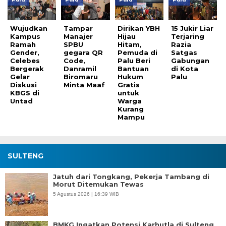
Wujudkan
Tampar
Dirikan YBH
15 Jukir Liar
Kampus
Manajer
Hijau
Terjaring
Ramah
SPBU
Hitam,
Razia
Gender,
gegara QR
Pemuda di
Satgas
Celebes
Code,
Palu Beri
Gabungan
Bergerak
Danramil
Bantuan
di Kota
Gelar
Biromaru
Hukum
Palu
Diskusi
Minta Maaf
Gratis
KBGS di
untuk
Untad
Warga
Kurang
Mampu
SULTENG
Jatuh dari Tongkang, Pekerja Tambang di
Morut Ditemukan Tewas
5 Agustus 2026 | 16:39 WIB
BMKG Ingatkan Potensi Karhutla di Sulteng