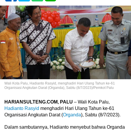
Wali Kota Palu, Hadianto Rasyid, menghadiri Hari Ulang Tahun ke-61
Organisasi Angkutan Darat (Organda), Sabtu (8/7/2023)/Pemkot Palu
HARIANSULTENG.COM, PALU
– Wali Kota Palu,
Hadianto Rasyid
menghadiri Hari Ulang Tahun ke-61
Organisasi Angkutan Darat (
Organda
), Sabtu (8/7/2023).
Dalam sambutannya, Hadianto menyebut bahwa Organda