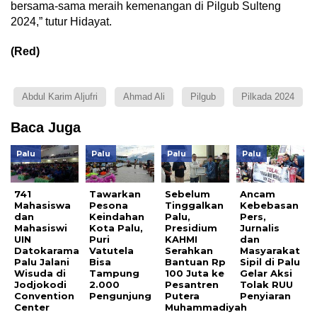
bersama-sama meraih kemenangan di Pilgub Sulteng
2024,” tutur Hidayat.
(Red)
Abdul Karim Aljufri
Ahmad Ali
Pilgub
Pilkada 2024
Baca Juga
Palu
Palu
Palu
Palu
741
Tawarkan
Sebelum
Ancam
Mahasiswa
Pesona
Tinggalkan
Kebebasan
dan
Keindahan
Palu,
Pers,
Mahasiswi
Kota Palu,
Presidium
Jurnalis
UIN
Puri
KAHMI
dan
Datokarama
Vatutela
Serahkan
Masyarakat
Palu Jalani
Bisa
Bantuan Rp
Sipil di Palu
Wisuda di
Tampung
100 Juta ke
Gelar Aksi
Jodjokodi
2.000
Pesantren
Tolak RUU
Convention
Pengunjung
Putera
Penyiaran
Center
Muhammadiyah