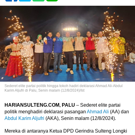
Sederet elite partai politik hingga tokoh hadiri deklarasi Ahmad Ali-Abdul
Karim Aljufri di Palu, Senin malam (12/8/2024)/Ist
HARIANSULTENG.COM, PALU
– Sederet elite partai
politik menghadiri deklarasi pasangan
Ahmad Ali
(AA) dan
Abdul Karim Aljufri
(AKA), Senin malam (12/8/2024).
Mereka di antaranya Ketua DPD Gerindra Sulteng Longki