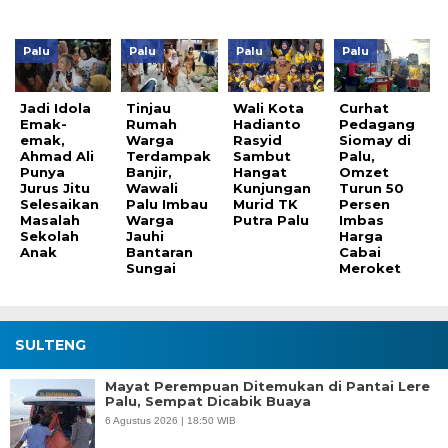
Palu
Palu
Palu
Palu
Jadi Idola
Tinjau
Wali Kota
Curhat
Emak-
Rumah
Hadianto
Pedagang
emak,
Warga
Rasyid
Siomay di
Ahmad Ali
Terdampak
Sambut
Palu,
Punya
Banjir,
Hangat
Omzet
Jurus Jitu
Wawali
Kunjungan
Turun 50
Selesaikan
Palu Imbau
Murid TK
Persen
Masalah
Warga
Putra Palu
Imbas
Sekolah
Jauhi
Harga
Anak
Bantaran
Cabai
Sungai
Meroket
SULTENG
Mayat Perempuan Ditemukan di Pantai Lere
Palu, Sempat Dicabik Buaya
6 Agustus 2026 | 18:50 WIB