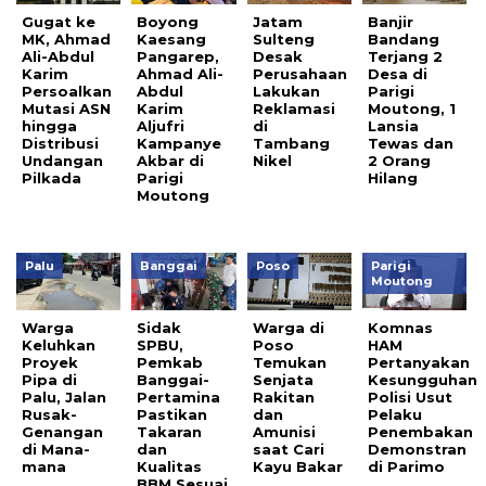
Gugat ke
Boyong
Jatam
Banjir
MK, Ahmad
Kaesang
Sulteng
Bandang
Ali-Abdul
Pangarep,
Desak
Terjang 2
Karim
Ahmad Ali-
Perusahaan
Desa di
Persoalkan
Abdul
Lakukan
Parigi
Mutasi ASN
Karim
Reklamasi
Moutong, 1
hingga
Aljufri
di
Lansia
Distribusi
Kampanye
Tambang
Tewas dan
Undangan
Akbar di
Nikel
2 Orang
Pilkada
Parigi
Hilang
Moutong
Palu
Banggai
Poso
Parigi
Moutong
Warga
Sidak
Warga di
Komnas
Keluhkan
SPBU,
Poso
HAM
Proyek
Pemkab
Temukan
Pertanyakan
Pipa di
Banggai-
Senjata
Kesungguhan
Palu, Jalan
Pertamina
Rakitan
Polisi Usut
Rusak-
Pastikan
dan
Pelaku
Genangan
Takaran
Amunisi
Penembakan
di Mana-
dan
saat Cari
Demonstran
mana
Kualitas
Kayu Bakar
di Parimo
BBM Sesuai