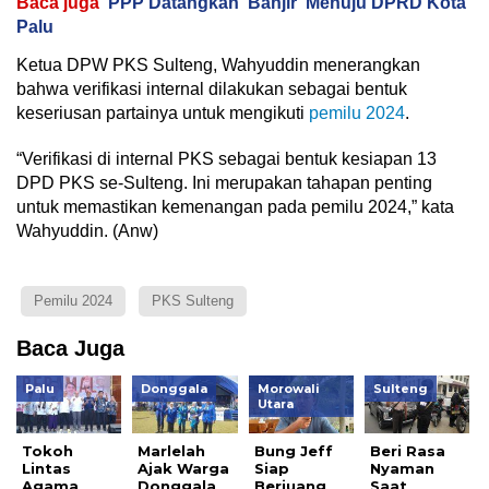
Baca juga
PPP Datangkan 'Banjir' Menuju DPRD Kota
Palu
Ketua DPW PKS Sulteng, Wahyuddin menerangkan
bahwa verifikasi internal dilakukan sebagai bentuk
keseriusan partainya untuk mengikuti
pemilu 2024
.
“Verifikasi di internal PKS sebagai bentuk kesiapan 13
DPD PKS se-Sulteng. Ini merupakan tahapan penting
untuk memastikan kemenangan pada pemilu 2024,” kata
Wahyuddin. (Anw)
Pemilu 2024
PKS Sulteng
Baca Juga
Palu
Donggala
Morowali
Sulteng
Utara
Tokoh
Marlelah
Bung Jeff
Beri Rasa
Lintas
Ajak Warga
Siap
Nyaman
Agama
Donggala
Berjuang
Saat