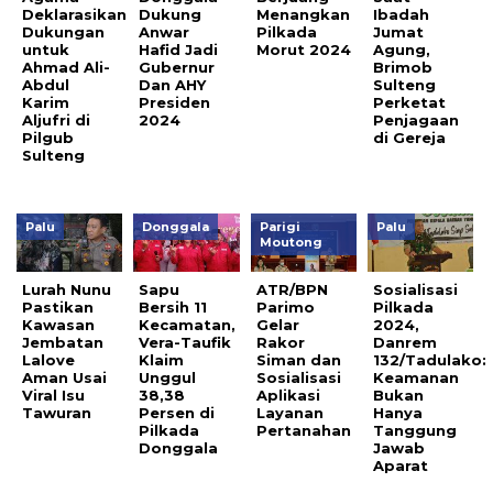
Deklarasikan
Dukung
Menangkan
Ibadah
Dukungan
Anwar
Pilkada
Jumat
untuk
Hafid Jadi
Morut 2024
Agung,
Ahmad Ali-
Gubernur
Brimob
Abdul
Dan AHY
Sulteng
Karim
Presiden
Perketat
Aljufri di
2024
Penjagaan
Pilgub
di Gereja
Sulteng
Palu
Donggala
Parigi
Palu
Moutong
Lurah Nunu
Sapu
ATR/BPN
Sosialisasi
Pastikan
Bersih 11
Parimo
Pilkada
Kawasan
Kecamatan,
Gelar
2024,
Jembatan
Vera-Taufik
Rakor
Danrem
Lalove
Klaim
Siman dan
132/Tadulako:
Aman Usai
Unggul
Sosialisasi
Keamanan
Viral Isu
38,38
Aplikasi
Bukan
Tawuran
Persen di
Layanan
Hanya
Pilkada
Pertanahan
Tanggung
Donggala
Jawab
Aparat