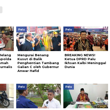
Palu
Palu
Jelang
Mengurai Benang
BREAKING NEWS!
apolda
Kusut di Balik
Ketua DPRD Palu
Ramah
Penghentian Tambang
Ikhsan Kalbi Meninggal
urnalis
Galian C oleh Gubernur
Dunia
Anwar Hafid
Palu
Palu