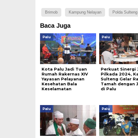
Brimob
Kampung Nelayan
Polda Sulteng
Baca Juga
Palu
Palu
Kota Palu Jadi Tuan
Perkuat Sinergi 
Rumah Rakernas XIV
Pilkada 2024, K
Yayasan Pelayanan
Sulteng Gelar 
Kesehatan Bala
Tamah dengan J
Keselamatan
di Palu
Palu
Palu