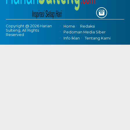
Copyright @ 2026 Harian
Home
Redaksi
Sulteng, All Rights
Pedoman Media Siber
Reserved
Info Iklan
Tentang Kami