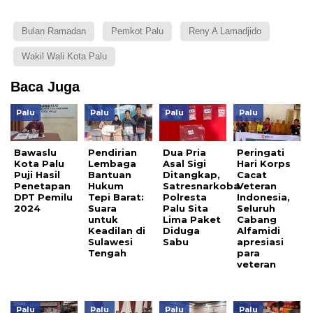
Bulan Ramadan
Pemkot Palu
Reny A Lamadjido
Wakil Wali Kota Palu
Baca Juga
Palu
Palu
Palu
Palu
Bawaslu
Pendirian
Dua Pria
Peringati
Kota Palu
Lembaga
Asal Sigi
Hari Korps
Puji Hasil
Bantuan
Ditangkap,
Cacat
Penetapan
Hukum
Satresnarkoba
Veteran
DPT Pemilu
Tepi Barat:
Polresta
Indonesia,
2024
Suara
Palu Sita
Seluruh
untuk
Lima Paket
Cabang
Keadilan di
Diduga
Alfamidi
Sulawesi
Sabu
apresiasi
Tengah
para
veteran
Palu
Palu
Palu
Palu