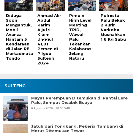
Diduga
Ahmad Ali-
Pimpin
Polresta
Sopir
Abdul
High Level
Palu Bekuk
Mengantuk,
Karim
Meeting
2 Kurir
Mobil
Aljufri
TPID,
Narkoba,
Avanza
Klaim
Wawali
Musnahkan
Hantam 3
Unggul
Palu
1,6 Kg Sabu
Kendaraan
41,81
Tekankan
di Jalan RE
Persen di
Kolaborasi
Martadinata
Pilgub
Jelang
Tondo
Sulteng
Nataru
2024
SULTENG
Mayat Perempuan Ditemukan di Pantai Lere
Palu, Sempat Dicabik Buaya
6 Agustus 2026 | 18:50 WIB
Jatuh dari Tongkang, Pekerja Tambang di
Morut Ditemukan Tewas