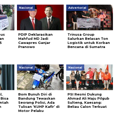
Nasional
Advertorial
bus
PDIP Deklarasikan
Trinusa Group
an
Mahfud MD Jadi
Salurkan Belasan Ton
5
Cawapres Ganjar
Logistik untuk Korban
Pranowo
Bencana di Sumatra
Nasional
Nasional
l,
Bom Bunuh Diri di
PSI Resmi Dukung
 Bisa
Bandung Tewaskan
Ahmad Ali Maju Pilgub
untah
Seorang Polisi, Ada
Sulteng, Kaesang:
n
Tulisan ‘KUHP Kafir’ di
Beliau Calon Terkuat
Motor Pelaku