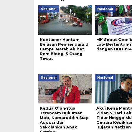
Nasional
Nasional
Kontainer Hantam
MK Sebut Omni
Belasan Pengendara di
Law Bertentang
Lampu Merah Akibat
dengan UUD 194
Rem Blong, 5 Orang
Tewas
Nasional
Nasional
Kedua Orangtua
Akui Kena Menta
Terancam Hukuman
Zidan 5 Hari Tak
Mati, Kamaruddin Siap
Tidur Hingga M
Adopsi dan
Gegara Kepikira
Sekolahkan Anak
Hujatan Netizen
Sambo