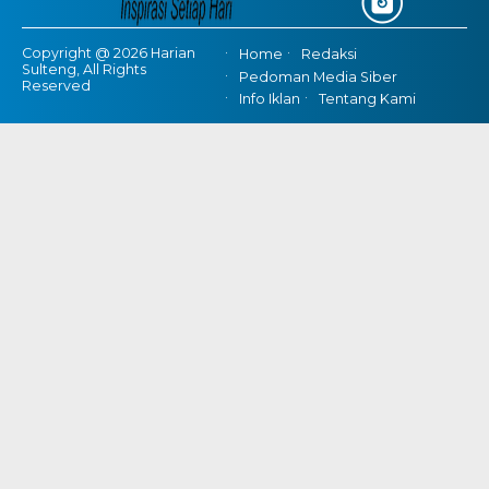
Copyright @ 2026 Harian
Home
Redaksi
Sulteng, All Rights
Pedoman Media Siber
Reserved
Info Iklan
Tentang Kami