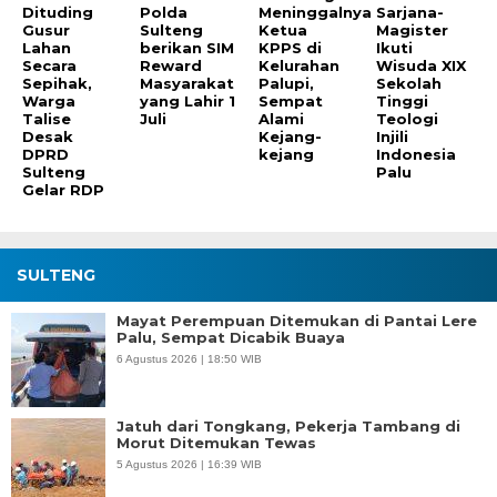
Dituding
Polda
Meninggalnya
Sarjana-
Gusur
Sulteng
Ketua
Magister
Lahan
berikan SIM
KPPS di
Ikuti
Secara
Reward
Kelurahan
Wisuda XIX
Sepihak,
Masyarakat
Palupi,
Sekolah
Warga
yang Lahir 1
Sempat
Tinggi
Talise
Juli
Alami
Teologi
Desak
Kejang-
Injili
DPRD
kejang
Indonesia
Sulteng
Palu
Gelar RDP
SULTENG
Mayat Perempuan Ditemukan di Pantai Lere
Palu, Sempat Dicabik Buaya
6 Agustus 2026 | 18:50 WIB
Jatuh dari Tongkang, Pekerja Tambang di
Morut Ditemukan Tewas
5 Agustus 2026 | 16:39 WIB