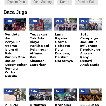
Dispora Palu
Forki Sulteng
Karate
Pemkot Palu
Baca Juga
Palu
Palu
Palu
Palu
Pendeta
Tegaskan
Lima
Soft
dan
Tak Ada
Pejabat
Campaign
Penyuluh
Biaya
Utama
Jadi Jurus
Agama
Parkir Bagi
Polresta
Influencer
Islam di
Pelanggan,
Palu
Pendukung
Palu
Alfamidi
Dirotasi,
Anwar-
Pimpin Doa
Palu:
Berikut
Reny
untuk
Silahkan
Daftarnya
Dekati
Kesembuhan
Laporkan
Anak Muda
Remaja
Korban
Asusila
Palu
Palu
Palu
Palu
PT CPM
Ditlantas
Kronologi
26 Lulusan