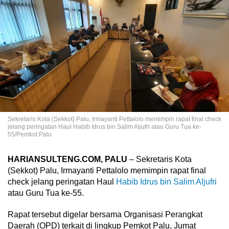
Sekretaris Kota (Sekkot) Palu, Irmayanti Pettalolo memimpin rapat final check
jelang peringatan Haul Habib Idrus bin Salim Aljufri atau Guru Tua ke-
55/Pemkot Palu
HARIANSULTENG.COM, PALU
– Sekretaris Kota
(Sekkot) Palu, Irmayanti Pettalolo memimpin rapat final
check jelang peringatan Haul
Habib Idrus bin Salim Aljufri
atau Guru Tua ke-55.
Rapat tersebut digelar bersama Organisasi Perangkat
Daerah (OPD) terkait di lingkup Pemkot Palu, Jumat