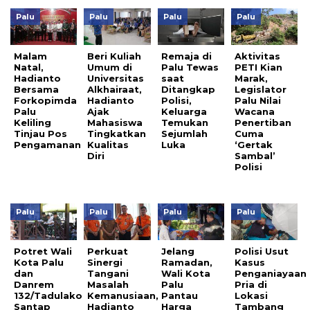
Palu
Palu
Palu
Palu
Malam
Beri Kuliah
Remaja di
Aktivitas
Natal,
Umum di
Palu Tewas
PETI Kian
Hadianto
Universitas
saat
Marak,
Bersama
Alkhairaat,
Ditangkap
Legislator
Forkopimda
Hadianto
Polisi,
Palu Nilai
Palu
Ajak
Keluarga
Wacana
Keliling
Mahasiswa
Temukan
Penertiban
Tinjau Pos
Tingkatkan
Sejumlah
Cuma
Pengamanan
Kualitas
Luka
‘Gertak
Diri
Sambal’
Polisi
Palu
Palu
Palu
Palu
Potret Wali
Perkuat
Jelang
Polisi Usut
Kota Palu
Sinergi
Ramadan,
Kasus
dan
Tangani
Wali Kota
Penganiayaan
Danrem
Masalah
Palu
Pria di
132/Tadulako
Kemanusiaan,
Pantau
Lokasi
Santap
Hadianto
Harga
Tambang