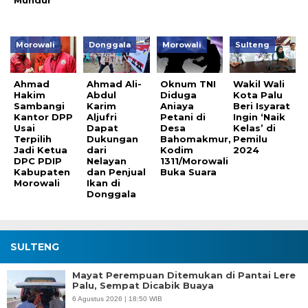
Morowali
Donggala
Morowali
Sulteng
Ahmad
Ahmad Ali-
Oknum TNI
Wakil Wali
Hakim
Abdul
Diduga
Kota Palu
Sambangi
Karim
Aniaya
Beri Isyarat
Kantor DPP
Aljufri
Petani di
Ingin ‘Naik
Usai
Dapat
Desa
Kelas’ di
Terpilih
Dukungan
Bahomakmur,
Pemilu
Jadi Ketua
dari
Kodim
2024
DPC PDIP
Nelayan
1311/Morowali
Kabupaten
dan Penjual
Buka Suara
Morowali
Ikan di
Donggala
SULTENG
Mayat Perempuan Ditemukan di Pantai Lere
Palu, Sempat Dicabik Buaya
6 Agustus 2026 | 18:50 WIB