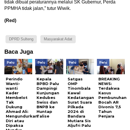
tidak dibuat peraturannya melalui SK Gubernur, Perda
PPMHA tidak jalan,” tutur Wiwik.
(Red)
DPRD Sulteng
Masyarakat Adat
Baca Juga
Palu
Palu
Palu
Palu
Perindo
Kepala
Satgas
BREAKING
Wanti-
BPBD Palu
OMP
NEWS:
wanti
Dampingi
Tinombala
Terdakwa
Kader
Kunjungan
Kawal
Kasus
Membelot
Kedubes
Kedatangan
Pembunuhan
Tak
Swiss dan
Surat Suara
Bocah AR
Dukung
BNPB ke
Pilkada
Divonis 7,5
Ahmad Ali:
Huntap
2024 di
Tahun
Mengundurkan
Talise
Bandara
Penjara
Diri atau
Mutiara Sis
Dipaksa
Aljufri Palu
Mundur