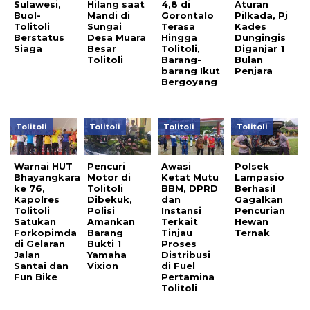
Sulawesi,
Hilang saat
4,8 di
Aturan
Buol-
Mandi di
Gorontalo
Pilkada, Pj
Tolitoli
Sungai
Terasa
Kades
Berstatus
Desa Muara
Hingga
Dungingis
Siaga
Besar
Tolitoli,
Diganjar 1
Tolitoli
Barang-
Bulan
barang Ikut
Penjara
Bergoyang
Tolitoli
Tolitoli
Tolitoli
Tolitoli
Warnai HUT
Pencuri
Awasi
Polsek
Bhayangkara
Motor di
Ketat Mutu
Lampasio
ke 76,
Tolitoli
BBM, DPRD
Berhasil
Kapolres
Dibekuk,
dan
Gagalkan
Tolitoli
Polisi
Instansi
Pencurian
Satukan
Amankan
Terkait
Hewan
Forkopimda
Barang
Tinjau
Ternak
di Gelaran
Bukti 1
Proses
Jalan
Yamaha
Distribusi
Santai dan
Vixion
di Fuel
Fun Bike
Pertamina
Tolitoli