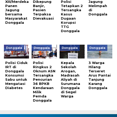
XIII/Merdeka
Dikepung
Polisi
Jagung
Panen
Banjir,
Tetapkan 2
Melimpah
Jagung
Pasien
Tersangka
di
bersama
Terpaksa
Kasus
Donggala
Masyarakat
Dievakuasi
Dugaan
Donggala
Korupsi
TTG
Donggala
Donggala
Donggala
Donggala
Donggala
Polisi Ciduk
Polisi
Kepala
3 Warga
IRT di
Ringkus 2
Sekolah
Hilang
Donggala
Oknum ASN
Arogan,
Terseret
Konsumsi
Tersangka
Madrasah
Arus Pantai
Sabu untuk
Pencurian
Aliyah di
Tanjung
Mengatasi
36 BPKB
Surumana
Karang
Diabetes
Kendaraan
Donggala
Donggala
Milik
di Segel
Pemda
Warga
Donggala