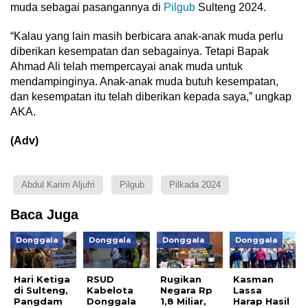
muda sebagai pasangannya di
Pilgub
Sulteng 2024.
“Kalau yang lain masih berbicara anak-anak muda perlu
diberikan kesempatan dan sebagainya. Tetapi Bapak
Ahmad Ali telah mempercayai anak muda untuk
mendampinginya. Anak-anak muda butuh kesempatan,
dan kesempatan itu telah diberikan kepada saya,” ungkap
AKA.
(Adv)
Abdul Karim Aljufri
Pilgub
Pilkada 2024
Baca Juga
Donggala
Donggala
Donggala
Donggala
Hari Ketiga
RSUD
Rugikan
Kasman
di Sulteng,
Kabelota
Negara Rp
Lassa
Pangdam
Donggala
1,8 Miliar,
Harap Hasil