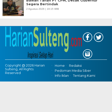
Bawah Tanah PT CPM, Desak Gubernur
Segera Bertindak
2 Agustus 2026 | 19:15 WIB
Copyright @ 2026 Harian
Home
Redaksi
Sulteng, All Rights
Pedoman Media Siber
Reserved
Info Iklan
Tentang Kami