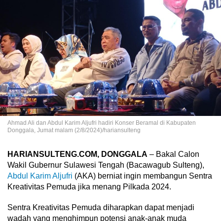
Ahmad Ali dan Abdul Karim Aljufri hadiri Konser Beramal di Kabupaten
Donggala, Jumat malam (2/8/2024)/hariansulteng
HARIANSULTENG.COM, DONGGALA
– Bakal Calon
Wakil Gubernur Sulawesi Tengah (Bacawagub Sulteng),
Abdul Karim Aljufri
(AKA) berniat ingin membangun Sentra
Kreativitas Pemuda jika menang Pilkada 2024.
Sentra Kreativitas Pemuda diharapkan dapat menjadi
wadah yang menghimpun potensi anak-anak muda