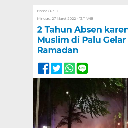
Home /
Palu
Minggu, 27 Maret 2022 - 13:11 WIB
2 Tahun Absen kare
Muslim di Palu Gela
Ramadan