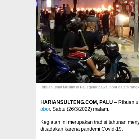
Ribuan umat Muslim di Palu gelar pawai obor dalam rang
HARIANSULTENG.COM, PALU
– Ribuan u
obor
, Sabtu (26/3/2022) malam.
Kegiatan ini merupakan tradisi tahunan me
ditiadakan karena pandemi Covid-19.