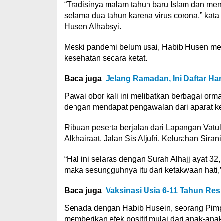
“Tradisinya malam tahun baru Islam dan m
selama dua tahun karena virus corona,” ka
Husen Alhabsyi.
Meski pandemi belum usai, Habib Husen m
kesehatan secara ketat.
Baca juga
Jelang Ramadan, Ini Daftar Ha
Pawai obor kali ini melibatkan berbagai orm
dengan mendapat pengawalan dari aparat ke
Ribuan peserta berjalan dari Lapangan Vatu
Alkhairaat, Jalan Sis Aljufri, Kelurahan Siran
“Hal ini selaras dengan Surah Alhajj ayat 32
maka sesungguhnya itu dari ketakwaan hati,
Baca juga
Vaksinasi Usia 6-11 Tahun Resm
Senada dengan Habib Husein, seorang Pimp
memberikan efek positif mulai dari anak-ana