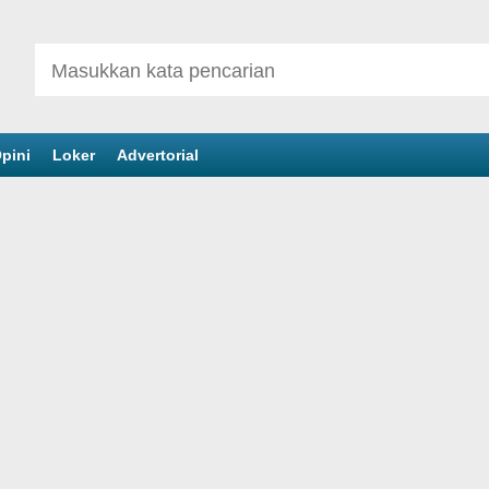
pini
Loker
Advertorial