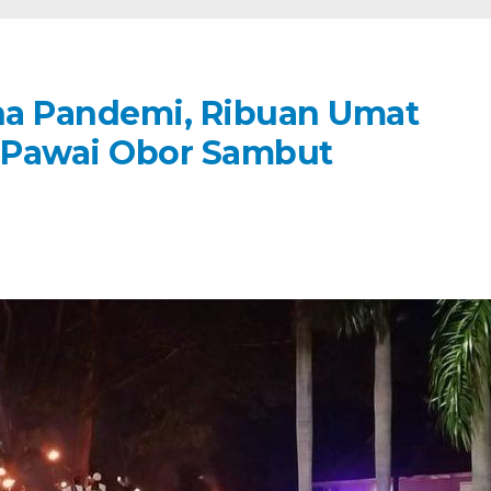
na Pandemi, Ribuan Umat
r Pawai Obor Sambut