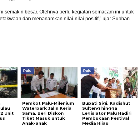
i semakin besar. Olehnya perlu kegiatan semacam ini untuk
akwaan dan menanamkan nilai-nilai positif,” ujar Subhan.
Palu
Palu
h
Pemkot Palu-Milenium
Bupati Sigi, Kadishut
Pulau
Waterpark Jalin Kerja
Sulteng hingga
2 Unit
Sama, Beri Diskon
Legislator Palu Hadiri
us
Tiket Masuk untuk
Pembukaan Festival
Anak-anak
Media Hijau