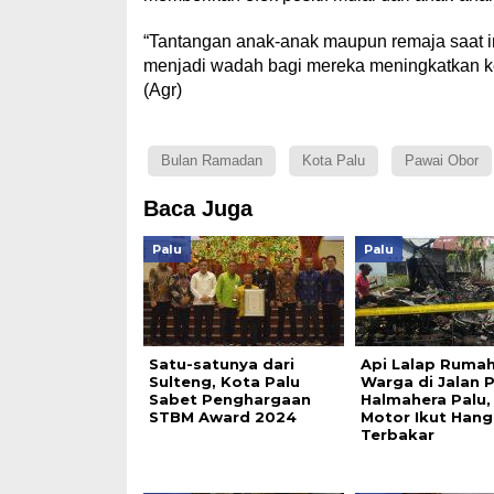
“Tantangan anak-anak maupun remaja saat in
menjadi wadah bagi mereka meningkatkan ket
(Agr)
Bulan Ramadan
Kota Palu
Pawai Obor
Baca Juga
Palu
Palu
Satu-satunya dari
Api Lalap Ruma
Sulteng, Kota Palu
Warga di Jalan 
Sabet Penghargaan
Halmahera Palu, 
STBM Award 2024
Motor Ikut Hang
Terbakar