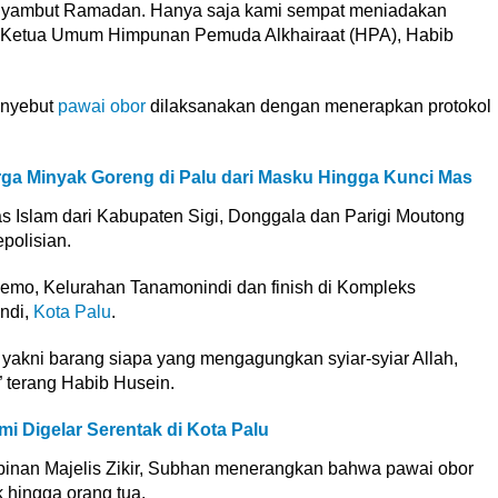
enyambut Ramadan. Hanya saja kami sempat meniadakan
ta Ketua Umum Himpunan Pemuda Alkhairaat (HPA), Habib
enyebut
pawai obor
dilaksanakan dengan menerapkan protokol
rga Minyak Goreng di Palu dari Masku Hingga Kunci Mas
as Islam dari Kabupaten Sigi, Donggala dan Parigi Moutong
polisian.
lemo, Kelurahan Tanamonindi dan finish di Kompleks
indi,
Kota Palu
.
, yakni barang siapa yang mengagungkan syiar-syiar Allah,
” terang Habib Husein.
i Digelar Serentak di Kota Palu
inan Majelis Zikir, Subhan menerangkan bahwa pawai obor
k hingga orang tua.