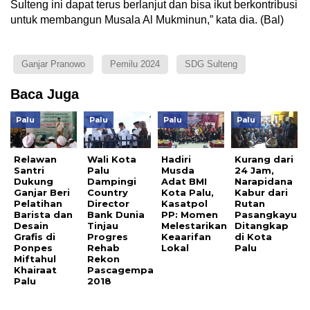
Sulteng ini dapat terus berlanjut dan bisa ikut berkontribusi
untuk membangun Musala Al Mukminun,” kata dia. (Bal)
Ganjar Pranowo
Pemilu 2024
SDG Sulteng
Baca Juga
Palu
Palu
Palu
Palu
Relawan
Wali Kota
Hadiri
Kurang dari
Santri
Palu
Musda
24 Jam,
Dukung
Dampingi
Adat BMI
Narapidana
Ganjar Beri
Country
Kota Palu,
Kabur dari
Pelatihan
Director
Kasatpol
Rutan
Barista dan
Bank Dunia
PP: Momen
Pasangkayu
Desain
Tinjau
Melestarikan
Ditangkap
Grafis di
Progres
Keaarifan
di Kota
Ponpes
Rehab
Lokal
Palu
Miftahul
Rekon
Khairaat
Pascagempa
Palu
2018