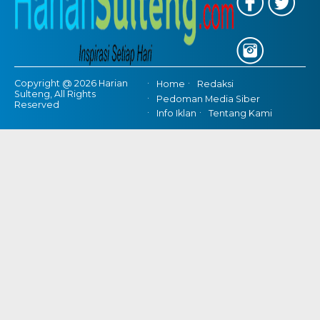
Copyright @ 2026 Harian
Home
Redaksi
Sulteng, All Rights
Pedoman Media Siber
Reserved
Info Iklan
Tentang Kami