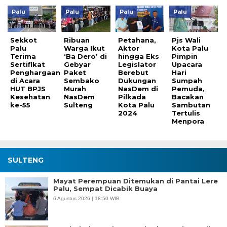
Palu
Palu
Palu
Palu
Sekkot
Ribuan
Petahana,
Pjs Wali
Palu
Warga Ikut
Aktor
Kota Palu
Terima
‘Ba Dero’ di
hingga Eks
Pimpin
Sertifikat
Gebyar
Legislator
Upacara
Penghargaan
Paket
Berebut
Hari
di Acara
Sembako
Dukungan
Sumpah
HUT BPJS
Murah
NasDem di
Pemuda,
Kesehatan
NasDem
Pilkada
Bacakan
ke-55
Sulteng
Kota Palu
Sambutan
2024
Tertulis
Menpora
SULTENG
Mayat Perempuan Ditemukan di Pantai Lere
Palu, Sempat Dicabik Buaya
6 Agustus 2026 | 18:50 WIB