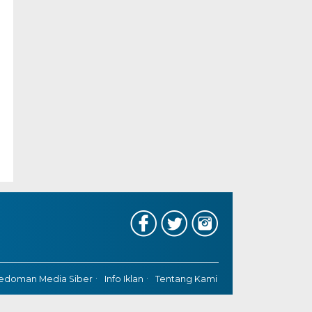
edoman Media Siber
Info Iklan
Tentang Kami