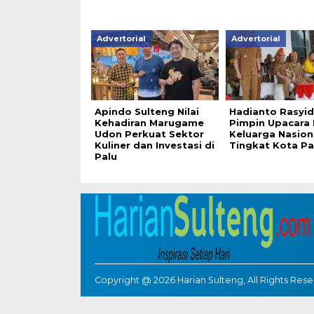
Advertorial
Advertorial
Apindo Sulteng Nilai
Hadianto Rasyid
Kehadiran Marugame
Pimpin Upacara 
Udon Perkuat Sektor
Keluarga Nasion
Kuliner dan Investasi di
Tingkat Kota Pa
Palu
Copyright @ 2026 Harian Sulteng, All Rights Res