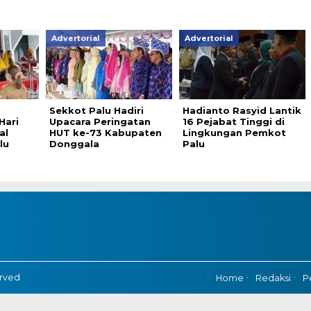
Advertorial
Advertorial
Sekkot Palu Hadiri
Hadianto Rasyid Lantik
Hari
Upacara Peringatan
16 Pejabat Tinggi di
al
HUT ke-73 Kabupaten
Lingkungan Pemkot
lu
Donggala
Palu
erved
Home
Redaksi
P