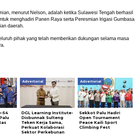
ian, menurut Nelson, adalah ketika Sulawesi Tengah berhasil
tuk menghadiri Panen Raya serta Peresmian Irigasi Gumbasa
ian daerah.
eluruh pihak yang telah memberikan dukungan selama masa
a.
Advertorial
Advertorial
e-54
DGL Learning Institute-
Sekkot Palu Hadiri
Palu
Disbunnak Sulteng
Open Tournament
tas
Teken Kerja Sama,
Peace Kaili Sport
Perkuat Kolaborasi
Climbing Fest
Sektor Perkebunan