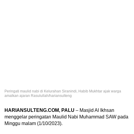
Peringati maulid nabi di Kelurahan Siranindi, Habib Mukhtar ajak warga
amalkan ajaran Rasulullah/hariansulteng
HARIANSULTENG.COM, PALU
– Masjid Al Ikhsan
menggelar peringatan Maulid Nabi Muhammad SAW pada
Minggu malam (1/10/2023).