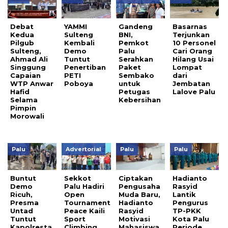
Debat
YAMMI
Gandeng
Basarnas
Kedua
Sulteng
BNI,
Terjunkan
Pilgub
Kembali
Pemkot
10 Personel
Sulteng,
Demo
Palu
Cari Orang
Ahmad Ali
Tuntut
Serahkan
Hilang Usai
Singgung
Penertiban
Paket
Lompat
Capaian
PETI
Sembako
dari
WTP Anwar
Poboya
untuk
Jembatan
Hafid
Petugas
Lalove Palu
Selama
Kebersihan
Pimpin
Morowali
Palu
Advertorial
Palu
Palu
Buntut
Sekkot
Ciptakan
Hadianto
Demo
Palu Hadiri
Pengusaha
Rasyid
Ricuh,
Open
Muda Baru,
Lantik
Presma
Tournament
Hadianto
Pengurus
Untad
Peace Kaili
Rasyid
TP-PKK
Tuntut
Sport
Motivasi
Kota Palu
Kapolresta
Climbing
Mahasiswa
Periode