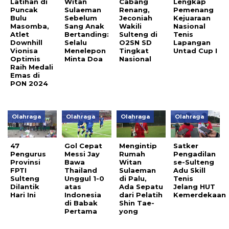
Latihan di
Witan
Cabang
Lengkap
Puncak
Sulaeman
Renang,
Pemenang
Bulu
Sebelum
Jeconiah
Kejuaraan
Masomba,
Sang Anak
Wakili
Nasional
Atlet
Bertanding:
Sulteng di
Tenis
Downhill
Selalu
O2SN SD
Lapangan
Vionisa
Menelepon
Tingkat
Untad Cup I
Optimis
Minta Doa
Nasional
Raih Medali
Emas di
PON 2024
Olahraga
Olahraga
Olahraga
Olahraga
47
Gol Cepat
Mengintip
Satker
Pengurus
Messi Jay
Rumah
Pengadilan
Provinsi
Bawa
Witan
se-Sulteng
FPTI
Thailand
Sulaeman
Adu Skill
Sulteng
Unggul 1-0
di Palu,
Tenis
Dilantik
atas
Ada Sepatu
Jelang HUT
Hari Ini
Indonesia
dari Pelatih
Kemerdekaan
di Babak
Shin Tae-
Pertama
yong