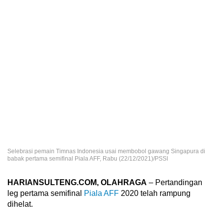
Selebrasi pemain Timnas Indonesia usai membobol gawang Singapura di
babak pertama semifinal Piala AFF, Rabu (22/12/2021)/PSSI
HARIANSULTENG.COM, OLAHRAGA
– Pertandingan
leg pertama semifinal
Piala AFF
2020 telah rampung
dihelat.