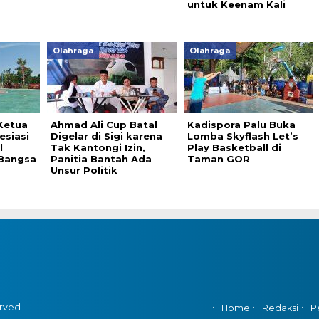
untuk Keenam Kali
Olahraga
Olahraga
Ketua
Ahmad Ali Cup Batal
Kadispora Palu Buka
esiasi
Digelar di Sigi karena
Lomba Skyflash Let’s
l
Tak Kantongi Izin,
Play Basketball di
Bangsa
Panitia Bantah Ada
Taman GOR
Unsur Politik
erved
Home
Redaksi
P