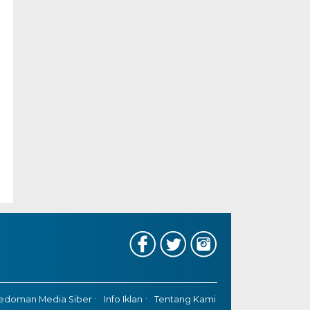
edoman Media Siber
Info Iklan
Tentang Kami