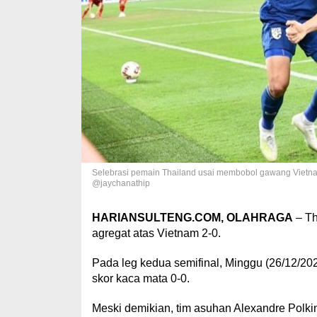
Selebrasi pemain Thailand usai membobol gawang Vietnam
@jaychanathip
HARIANSULTENG.COM, OLAHRAGA
– Th
agregat atas Vietnam 2-0.
Pada leg kedua semifinal, Minggu (26/12/2
skor kaca mata 0-0.
Meski demikian, tim asuhan Alexandre Polkin