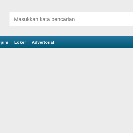
pini
Loker
Advertorial