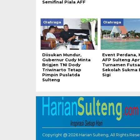
Semifinal Piala AFF
Olahraga
Olahraga
Diisukan Mundur,
Event Perdana, 
Gubernur Cudy Minta
AFP Sulteng Apr
Brigjen TNI Dody
Turnamen Futsa
Triwinarto Tetap
Sekolah Sukma 
Pimpin Puslatda
Sigi
Sulteng
Copyright @ 2026 Harian Sulteng, All Rights Res