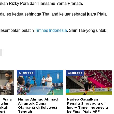
takan Rizky Pora dan Hansamu Yama Pranata.
 leg kedua sehingga Thailand keluar sebagai juara Piala
 kesempatan pelatih
Timnas Indonesia
, Shin Tae-yong untuk
Olahraga
Olahraga
l Piala
Mimpi Ahmad Ahmad
Nadeo Gagalkan
u Ini
Ali untuk Dunia
Penalti Singapura di
okal
Olahraga di Sulawesi
Injury Time, Indonesia
eri
Tengah
ke Final Piala AFF