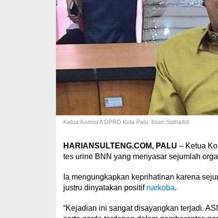
Ketua Komisi A DPRD Kota Palu, Irsan Satria/Ist
HARIANSULTENG.COM, PALU
– Ketua Kom
tes urine BNN yang menyasar sejumlah orga
Ia mengungkapkan keprihatinan karena seju
justru dinyatakan positif
narkoba
.
“Kejadian ini sangat disayangkan terjadi. A