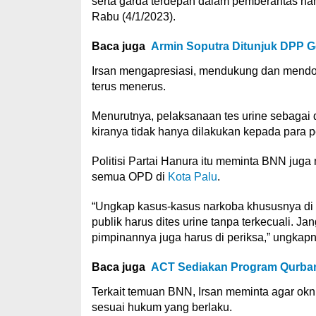
serta garda terdepan dalam pemberantas nar
Rabu (4/1/2023).
Baca juga
Armin Soputra Ditunjuk DPP G
Irsan mengapresiasi, mendukung dan mendor
terus menerus.
Menurutnya, pelaksanaan tes urine sebagai 
kiranya tidak hanya dilakukan kepada para 
Politisi Partai Hanura itu meminta BNN juga
semua OPD di
Kota Palu
.
“Ungkap kasus-kasus narkoba khususnya di 
publik harus dites urine tanpa terkecuali. J
pimpinannya juga harus di periksa,” ungkapn
Baca juga
ACT Sediakan Program Qurban 
Terkait temuan BNN, Irsan meminta agar ok
sesuai hukum yang berlaku.