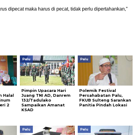
s dipecat maka harus di pecat, tidak perlu dipertahankan,”
Palu
Palu
Pimpin Upacara Hari
Polemik Festival
 Halal
Juang TNI AD, Danrem
Persahabatan Palu,
Minum
132/Tadulako
FKUB Sulteng Sarankan
eri 2
Sampaikan Amanat
Panitia Pindah Lokasi
KSAD
Palu
Palu