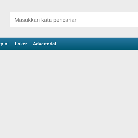
pini
Loker
Advertorial