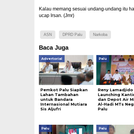
Kalau memang sesuai undang-undang itu haru
ucap Irsan. (Jmr)
ASN
DPRD Palu
Narkoba
Baca Juga
Advertorial
Palu
Pemkot Palu Siapkan
Reny Lamadjido
Lahan Tambahan
Launching Kantin
untuk Bandara
dan Depot Air 
Internasional Mutiara
Al-Hadi MTs Neg
Sis Aljufri
Palu
Palu
Palu