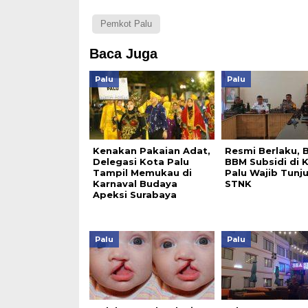
Pemkot Palu
Baca Juga
Palu
Palu
Kenakan Pakaian Adat,
Resmi Berlaku, B
Delegasi Kota Palu
BBM Subsidi di 
Tampil Memukau di
Palu Wajib Tunj
Karnaval Budaya
STNK
Apeksi Surabaya
Palu
Palu