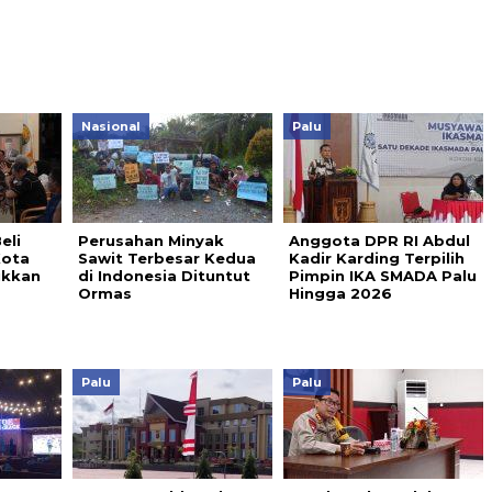
Nasional
Palu
eli
Perusahan Minyak
Anggota DPR RI Abdul
Kota
Sawit Terbesar Kedua
Kadir Karding Terpilih
ukkan
di Indonesia Dituntut
Pimpin IKA SMADA Palu
Ormas
Hingga 2026
Palu
Palu