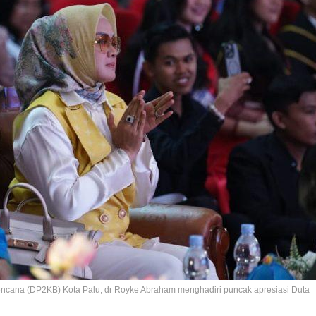
cana (DP2KB) Kota Palu, dr Royke Abraham menghadiri puncak apresiasi Duta