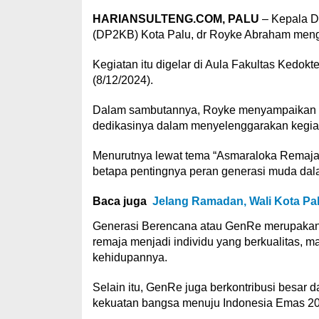
HARIANSULTENG.COM, PALU
– Kepala D
(DP2KB) Kota Palu, dr Royke Abraham mengh
Kegiatan itu digelar di Aula Fakultas Kedokt
(8/12/2024).
Dalam sambutannya, Royke menyampaikan ap
dedikasinya dalam menyelenggarakan kegiat
Menurutnya lewat tema “Asmaraloka Remaja
betapa pentingnya peran generasi muda d
Baca juga
Jelang Ramadan, Wali Kota Pal
Generasi Berencana atau GenRe merupakan p
remaja menjadi individu yang berkualitas, 
kehidupannya.
Selain itu, GenRe juga berkontribusi besar
kekuatan bangsa menuju Indonesia Emas 20