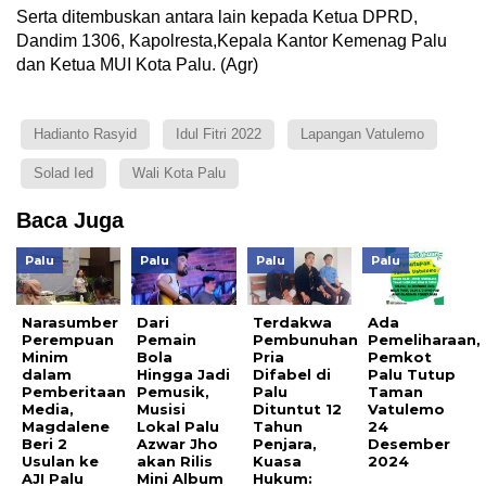
Serta ditembuskan antara lain kepada Ketua DPRD,
Dandim 1306, Kapolresta,Kepala Kantor Kemenag Palu
dan Ketua MUI Kota Palu. (Agr)
Hadianto Rasyid
Idul Fitri 2022
Lapangan Vatulemo
Solad Ied
Wali Kota Palu
Baca Juga
Palu
Palu
Palu
Palu
Narasumber
Dari
Terdakwa
Ada
Perempuan
Pemain
Pembunuhan
Pemeliharaan,
Minim
Bola
Pria
Pemkot
dalam
Hingga Jadi
Difabel di
Palu Tutup
Pemberitaan
Pemusik,
Palu
Taman
Media,
Musisi
Dituntut 12
Vatulemo
Magdalene
Lokal Palu
Tahun
24
Beri 2
Azwar Jho
Penjara,
Desember
Usulan ke
akan Rilis
Kuasa
2024
AJI Palu
Mini Album
Hukum: