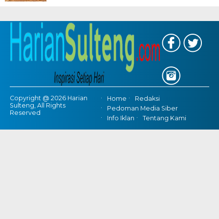
Copyright @ 2026 Harian
Home
Redaksi
Sulteng, All Rights
Pedoman Media Siber
Reserved
Info Iklan
Tentang Kami