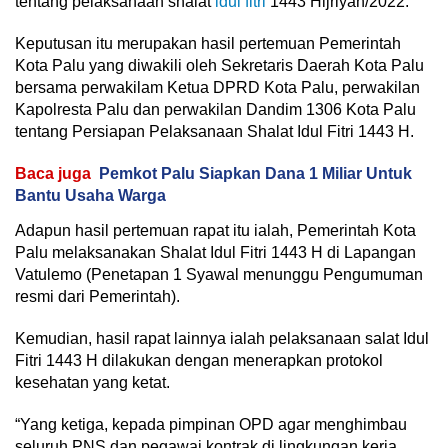
tentang pelaksanaan shalat
idul fitri
1443 Hijriyah/2022.
Keputusan itu merupakan hasil pertemuan Pemerintah
Kota Palu yang diwakili oleh Sekretaris Daerah Kota Palu
bersama perwakilam Ketua DPRD Kota Palu, perwakilan
Kapolresta Palu dan perwakilan Dandim 1306 Kota Palu
tentang Persiapan Pelaksanaan Shalat Idul Fitri 1443 H.
Baca juga
Pemkot Palu Siapkan Dana 1 Miliar Untuk
Bantu Usaha Warga
Adapun hasil pertemuan rapat itu ialah, Pemerintah Kota
Palu melaksanakan Shalat Idul Fitri 1443 H di Lapangan
Vatulemo (Penetapan 1 Syawal menunggu Pengumuman
resmi dari Pemerintah).
Kemudian, hasil rapat lainnya ialah pelaksanaan salat Idul
Fitri 1443 H dilakukan dengan menerapkan protokol
kesehatan yang ketat.
“Yang ketiga, kepada pimpinan OPD agar menghimbau
seluruh PNS dan pegawai kontrak di lingkungan kerja