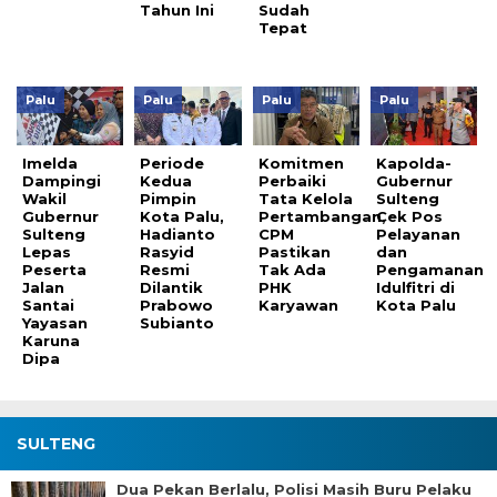
Tahun Ini
Sudah
Tepat
Palu
Palu
Palu
Palu
Imelda
Periode
Komitmen
Kapolda-
Dampingi
Kedua
Perbaiki
Gubernur
Wakil
Pimpin
Tata Kelola
Sulteng
Gubernur
Kota Palu,
Pertambangan,
Cek Pos
Sulteng
Hadianto
CPM
Pelayanan
Lepas
Rasyid
Pastikan
dan
Peserta
Resmi
Tak Ada
Pengamanan
Jalan
Dilantik
PHK
Idulfitri di
Santai
Prabowo
Karyawan
Kota Palu
Yayasan
Subianto
Karuna
Dipa
SULTENG
Dua Pekan Berlalu, Polisi Masih Buru Pelaku