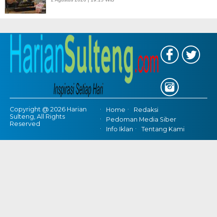
Copyright @ 2026 Harian
Home
Redaksi
Sulteng, All Rights
Pedoman Media Siber
Reserved
Info Iklan
Tentang Kami