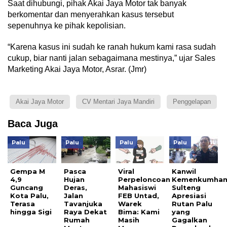
Saat dihubungi, pihak Akai Jaya Motor tak banyak
berkomentar dan menyerahkan kasus tersebut
sepenuhnya ke pihak kepolisian.
“Karena kasus ini sudah ke ranah hukum kami rasa sudah
cukup, biar nanti jalan sebagaimana mestinya,” ujar Sales
Marketing Akai Jaya Motor, Asrar. (Jmr)
Akai Jaya Motor
CV Mentari Jaya Mandiri
Penggelapan
Baca Juga
Palu
Palu
Palu
Palu
Gempa M
Pasca
Viral
Kanwil
4,9
Hujan
Perpeloncoan
Kemenkumha
Guncang
Deras,
Mahasiswi
Sulteng
Kota Palu,
Jalan
FEB Untad,
Apresiasi
Terasa
Tavanjuka
Warek
Rutan Palu
hingga Sigi
Raya Dekat
Bima: Kami
yang
Rumah
Masih
Gagalkan