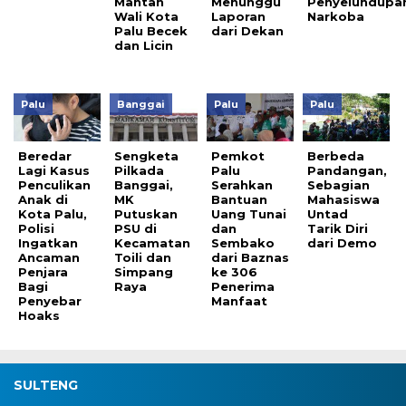
Mantan
Menunggu
Penyelundupa
Wali Kota
Laporan
Narkoba
Palu Becek
dari Dekan
dan Licin
Palu
Banggai
Palu
Palu
Beredar
Sengketa
Pemkot
Berbeda
Lagi Kasus
Pilkada
Palu
Pandangan,
Penculikan
Banggai,
Serahkan
Sebagian
Anak di
MK
Bantuan
Mahasiswa
Kota Palu,
Putuskan
Uang Tunai
Untad
Polisi
PSU di
dan
Tarik Diri
Ingatkan
Kecamatan
Sembako
dari Demo
Ancaman
Toili dan
dari Baznas
Penjara
Simpang
ke 306
Bagi
Raya
Penerima
Penyebar
Manfaat
Hoaks
SULTENG