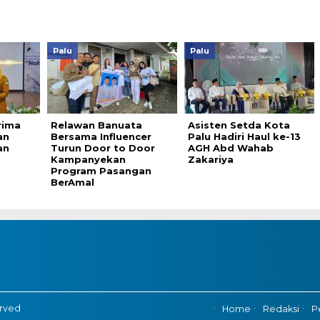
Palu
Palu
rima
Relawan Banuata
Asisten Setda Kota
an
Bersama Influencer
Palu Hadiri Haul ke-13
an
Turun Door to Door
AGH Abd Wahab
Kampanyekan
Zakariya
Program Pasangan
BerAmal
erved
Home
Redaksi
P