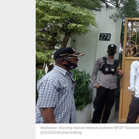
Wartawan dilarang masuk meliput audiensi BP2P Sulawes
(4/1/2022)/hariansulteng