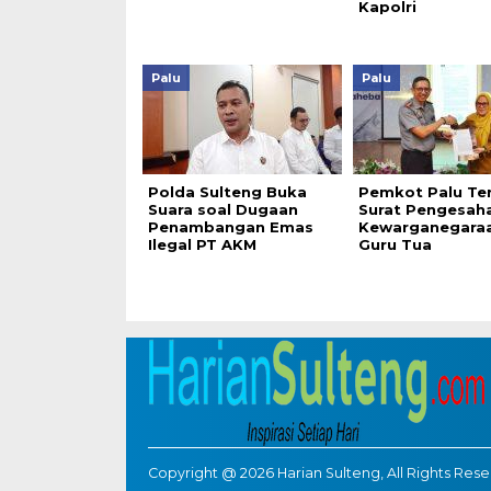
Kapolri
Palu
Palu
Polda Sulteng Buka
Pemkot Palu Te
Suara soal Dugaan
Surat Pengesah
Penambangan Emas
Kewarganegara
Ilegal PT AKM
Guru Tua
Copyright @ 2026 Harian Sulteng, All Rights Res