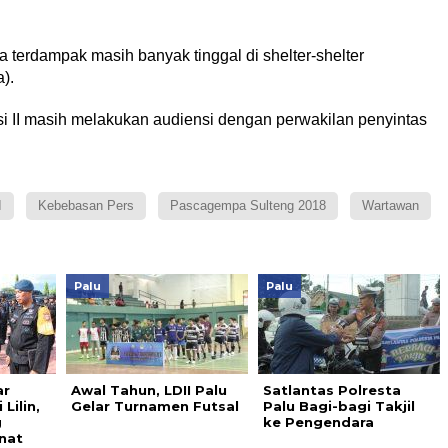
erdampak masih banyak tinggal di shelter-shelter
).
esi II masih melakukan audiensi dengan perwakilan penyintas
I
Kebebasan Pers
Pascagempa Sulteng 2018
Wartawan
Palu
Palu
ar
Awal Tahun, LDII Palu
Satlantas Polresta
Lilin,
Gelar Turnamen Futsal
Palu Bagi-bagi Takjil
g
ke Pengendara
nat