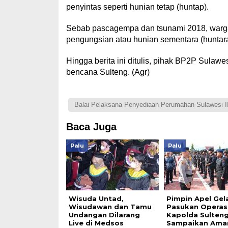
penyintas seperti hunian tetap (huntap).
Sebab pascagempa dan tsunami 2018, warga t
pengungsian atau hunian sementara (huntara
Hingga berita ini ditulis, pihak BP2P Sulaw
bencana Sulteng. (Agr)
Balai Pelaksana Penyediaan Perumahan Sulawesi I
Baca Juga
Palu
Palu
Wisuda Untad,
Pimpin Apel Gel
Wisudawan dan Tamu
Pasukan Operasi 
Undangan Dilarang
Kapolda Sulten
Live di Medsos
Sampaikan Ama