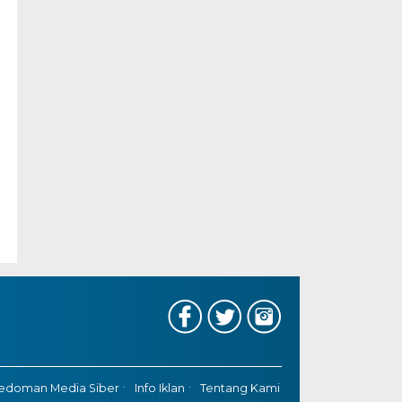
edoman Media Siber
Info Iklan
Tentang Kami