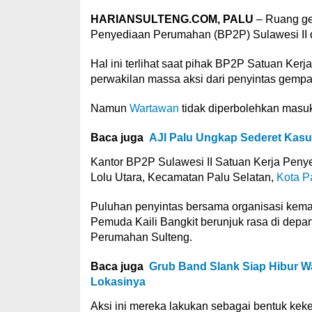
HARIANSULTENG.COM, PALU
– Ruang ger
Penyediaan Perumahan (BP2P) Sulawesi II di
Hal ini terlihat saat pihak BP2P Satuan K
perwakilan massa aksi dari penyintas gempa
Namun
Wartawan
tidak diperbolehkan masuk
Baca juga
AJI Palu Ungkap Sederet Kasu
Kantor BP2P Sulawesi II Satuan Kerja Penye
Lolu Utara, Kecamatan Palu Selatan,
Kota P
Puluhan penyintas bersama organisasi kema
Pemuda Kaili Bangkit berunjuk rasa di depa
Perumahan Sulteng.
Baca juga
Grub Band Slank Siap Hibur Wa
Lokasinya
Aksi ini mereka lakukan sebagai bentuk ke