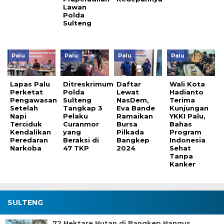
Lawan
Polda
Sulteng
Palu
Palu
Palu
Palu
Lapas Palu
Ditreskrimum
Daftar
Wali Kota
Perketat
Polda
Lewat
Hadianto
Pengawasan
Sulteng
NasDem,
Terima
Setelah
Tangkap 3
Eva Bande
Kunjungan
Napi
Pelaku
Ramaikan
YKKI Palu,
Terciduk
Curanmor
Bursa
Bahas
Kendalikan
yang
Pilkada
Program
Peredaran
Beraksi di
Bangkep
Indonesia
Narkoba
47 TKP
2024
Sehat
Tanpa
Kanker
SULTENG
72 Hektare Hutan di Bangkep Hangus