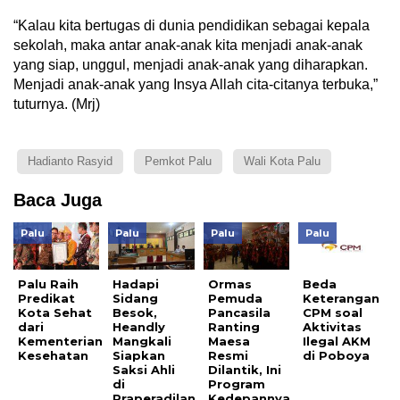
“Kalau kita bertugas di dunia pendidikan sebagai kepala
sekolah, maka antar anak-anak kita menjadi anak-anak
yang siap, unggul, menjadi anak-anak yang diharapkan.
Menjadi anak-anak yang Insya Allah cita-citanya terbuka,”
tuturnya. (Mrj)
Hadianto Rasyid
Pemkot Palu
Wali Kota Palu
Baca Juga
Palu
Palu
Palu
Palu
Palu Raih
Hadapi
Ormas
Beda
Predikat
Sidang
Pemuda
Keterangan
Kota Sehat
Besok,
Pancasila
CPM soal
dari
Heandly
Ranting
Aktivitas
Kementerian
Mangkali
Maesa
Ilegal AKM
Kesehatan
Siapkan
Resmi
di Poboya
Saksi Ahli
Dilantik, Ini
di
Program
Praperadilan
Kedepannya