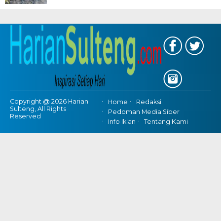
Copyright @ 2026 Harian
Home
Redaksi
Sulteng, All Rights
Pedoman Media Siber
Reserved
Info Iklan
Tentang Kami