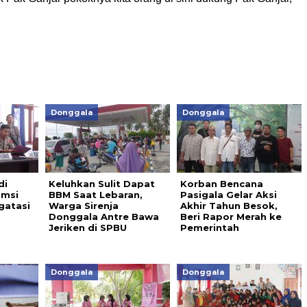
Donggala
Donggala
di
Keluhkan Sulit Dapat
Korban Bencana
umsi
BBM Saat Lebaran,
Pasigala Gelar Aksi
gatasi
Warga Sirenja
Akhir Tahun Besok,
Donggala Antre Bawa
Beri Rapor Merah ke
Jeriken di SPBU
Pemerintah
Donggala
Donggala