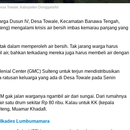
 Desa Towale, Kabupaten Donggala/Ist
rga Dusun IV, Desa Towale, Kecamatan Banawa Tengah,
teng) mengalami krisis air bersih imbas kemarau panjang yang
ak dalam memperoleh air bersih. Tak jarang warga harus
il air, bahkan terkadang mereka juga harus membeli air dengan
enial Center (GMC) Sulteng untuk terjun mendistribusikan
a ratusan keluarga yang ada di Desa Towale pada Senin
M gak jalan warganya ngambil air dari sungai. Dari rumahnya
 air satu drum sekitar Rp 80 ribu. Kalau untuk KK (kepala
ulteng, Muamar Khadafi.
 Pilkades Lumbumamara