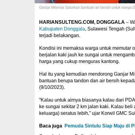
Ganjar Milenial Salurkan bantuan air bersih untuk warga
HARIANSULTENG.COM, DONGGALA
– Wa
Kabupaten Donggala
, Sulawesi Tengah (Sul
terjadi belakangan.
Kondisi ini memaksa warga untuk memutar ot
berjalan kaki jauh ke sungai untuk mengamb
harga yang cukup menguras kantong.
Hal itu yang kemudian mendorong Ganjar Mil
bantuan berupa tandon dan air bersih kepad
(9/10/2023).
“Kalau untuk airnya biasanya kalau dari PDA
ke sungai sekitar 2 km jalan kaki. Kalau beli
keluarga) seratus lebih,” ujar Korwil GMC S
Baca juga
Pemuda Sintulu Siap Maju di