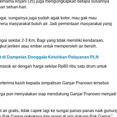
bernama Anjani (35) juga mengungkapkan betapa susahnya
n sehari-hari.
sungai, sungainya juga sudah agak kotor, mau gak mau
rena masyarakat butuh air. Jadi permintaan masyarakat yang
i sekitar 2-3 Km. Bagi yang tidak memiliki kendaraan,
kut jeriken atau ember untuk memperoleh air bersih.
et di Dampelas Donggala Keluhkan Pelayanan PLN
masok air dengan harga sekitar Rp80 ribu satu drum untuk
rterima kasih kepada simpatisan Ganjar Pranowo tersebut.
arga pun menyatakan siap mendukung Ganjar Pranowo menjadi
 air gratis, tidak capek lagi ke sungai panas-panas naik gunun
 Pak Ganjar pokoknya kita orang di sini dukung Pak Ganjar,”