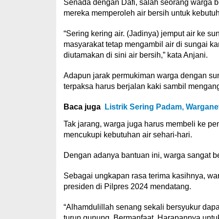
Senada dengan Dafi, salah seorang warga 
mereka memperoleh air bersih untuk kebutuha
“Sering kering air. (Jadinya) jemput air ke 
masyarakat tetap mengambil air di sungai ka
diutamakan di sini air bersih,” kata Anjani.
Adapun jarak permukiman warga dengan sunga
terpaksa harus berjalan kaki sambil mengang
Baca juga
Listrik Sering Padam, Wargan
Tak jarang, warga juga harus membeli ke pe
mencukupi kebutuhan air sehari-hari.
Dengan adanya bantuan ini, warga sangat be
Sebagai ungkapan rasa terima kasihnya, w
presiden di Pilpres 2024 mendatang.
“Alhamdulillah senang sekali bersyukur dapat
turun gunung. Bermanfaat. Harapannya untuk