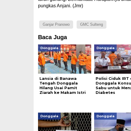
pungkas Anjani. (Jmr)
Ganjar Pranowo
GMC Sulteng
Baca Juga
Donggala
Donggala
Lansia di Banawa
Polisi Ciduk IRT 
Tengah Donggala
Donggala Kons
Hilang Usai Pamit
Sabu untuk Men
Ziarah ke Makam Istri
Diabetes
Donggala
Donggala