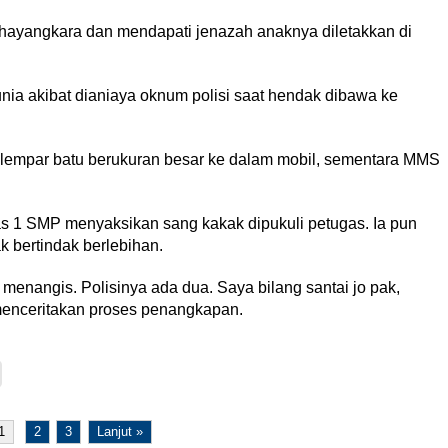
Bhayangkara dan mendapati jenazah anaknya diletakkan di
a akibat dianiaya oknum polisi saat hendak dibawa ke
melempar batu berukuran besar ke dalam mobil, sementara MMS
s 1 SMP menyaksikan sang kakak dipukuli petugas. Ia pun
k bertindak berlebihan.
 menangis. Polisinya ada dua. Saya bilang santai jo pak,
menceritakan proses penangkapan.
1
2
3
Lanjut »