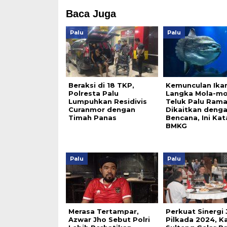
Baca Juga
Palu
Palu
Beraksi di 18 TKP,
Kemunculan Ika
Polresta Palu
Langka Mola-mo
Lumpuhkan Residivis
Teluk Palu Rama
Curanmor dengan
Dikaitkan deng
Timah Panas
Bencana, Ini Kat
BMKG
Palu
Palu
Merasa Tertampar,
Perkuat Sinergi 
Azwar Jho Sebut Polri
Pilkada 2024, K