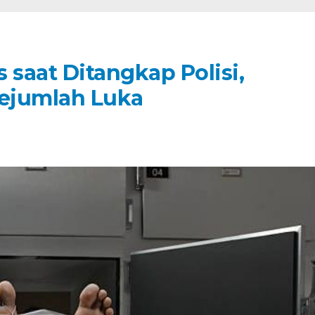
 saat Ditangkap Polisi,
ejumlah Luka