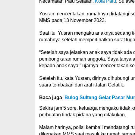
Kecamatan Palu Selatan,
Kota Palu
, Sulawe
Yusran menceritakan, rumahnya didatangi s
MMS pada 13 November 2023.
Saat itu, Yusran mengaku anaknya sedang t
rumahnya setelah memperlihatkan surat tuga
“Setelah saya jelaskan anak saya tidak ada d
pembongkaran rumah anggota. Saya tanya apa
kepada anak saya,” ujarnya menceritakan ke
Setelah itu, kata Yusran, dirinya dihubungi 
suara tembakan dari arah Jalan Gelatik.
Baca juga
Bulog Sulteng Gelar Pasar Mu
Sekira jam 5 sore, keluarga mengaku tidak k
perbuatan tindak pidana yang dilakukan.
Malam harinya, polisi kembali mendatangi r
dikenakan MMS saat masuk ke rumah seorang