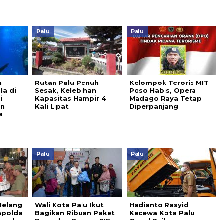
Palu
Palu
n
Rutan Palu Penuh
Kelompok Teroris MIT
la di
Sesak, Kelebihan
Poso Habis, Opera
i
Kapasitas Hampir 4
Madago Raya Tetap
an
Kali Lipat
Diperpanjang
a
Palu
Palu
Jelang
Wali Kota Palu Ikut
Hadianto Rasyid
apolda
Bagikan Ribuan Paket
Kecewa Kota Palu