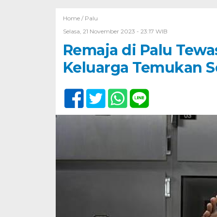
Home /
Palu
Selasa, 21 November 2023 - 23:17 WIB
Remaja di Palu Tewas
Keluarga Temukan S