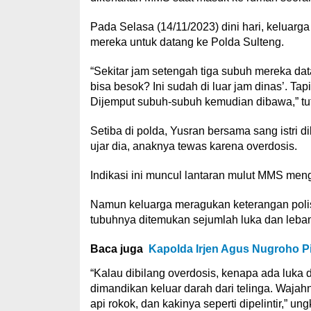
Pada Selasa (14/11/2023) dini hari, keluarga
mereka untuk datang ke Polda Sulteng.
“Sekitar jam setengah tiga subuh mereka data
bisa besok? Ini sudah di luar jam dinas’. T
Dijemput subuh-subuh kemudian dibawa,” tu
Setiba di polda, Yusran bersama sang istri 
ujar dia, anaknya tewas karena overdosis.
Indikasi ini muncul lantaran mulut MMS men
Namun keluarga meragukan keterangan polis
tubuhnya ditemukan sejumlah luka dan leba
Baca juga
Kapolda Irjen Agus Nugroho P
“Kalau dibilang overdosis, kenapa ada luka
dimandikan keluar darah dari telinga. Wajahn
api rokok, dan kakinya seperti dipelintir,” un