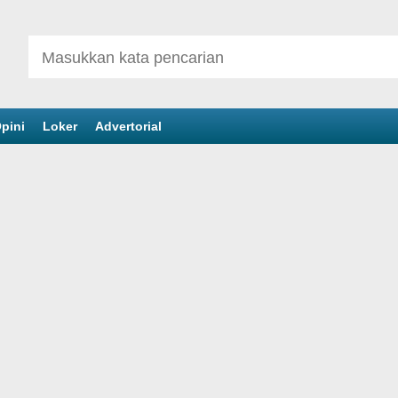
pini
Loker
Advertorial