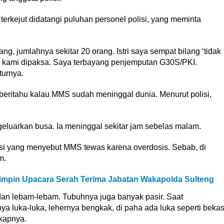
 terkejut didatangi puluhan personel polisi, yang meminta
ng, jumlahnya sekitar 20 orang. Istri saya sempat bilang ‘tidak
api kami dipaksa. Saya terbayang penjemputan G30S/PKI.
turnya.
diberitahu kalau MMS sudah meninggal dunia. Menurut polisi,
geluarkan busa. Ia meninggal sekitar jam sebelas malam.
i yang menyebut MMS tewas karena overdosis. Sebab, di
m.
impin Upacara Serah Terima Jabatan Wakapolda Sulteng
 dan lebam-lebam. Tubuhnya juga banyak pasir. Saat
ya luka-luka, lehernya bengkak, di paha ada luka seperti beka
gkapnya.