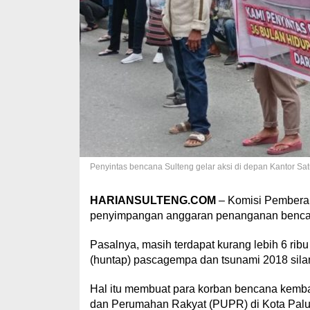
Penyintas bencana Sulteng gelar aksi di depan Kantor S
HARIANSULTENG.COM
– Komisi Pemberan
penyimpangan anggaran penanganan bencana
Pasalnya, masih terdapat kurang lebih 6 rib
(huntap) pascagempa dan tsunami 2018 sila
Hal itu membuat para korban bencana kemba
dan Perumahan Rakyat (PUPR) di Kota Palu,