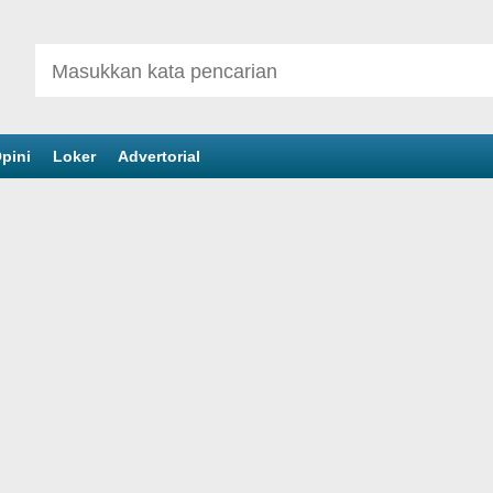
pini
Loker
Advertorial