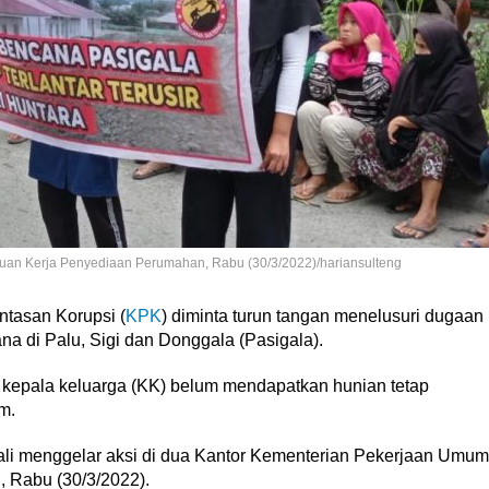
atuan Kerja Penyediaan Perumahan, Rabu (30/3/2022)/hariansulteng
tasan Korupsi (
KPK
) diminta turun tangan menelusuri dugaan
 di Palu, Sigi dan Donggala (Pasigala).
u kepala keluarga (KK) belum mendapatkan hunian tetap
m.
li menggelar aksi di dua Kantor Kementerian Pekerjaan Umum
 Rabu (30/3/2022).