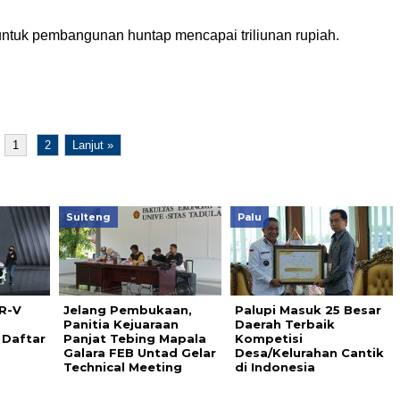
untuk pembangunan huntap mencapai triliunan rupiah.
1
2
Lanjut »
Sulteng
Palu
R-V
Jelang Pembukaan,
Palupi Masuk 25 Besar
Panitia Kejuaraan
Daerah Terbaik
 Daftar
Panjat Tebing Mapala
Kompetisi
Galara FEB Untad Gelar
Desa/Kelurahan Cantik
Technical Meeting
di Indonesia